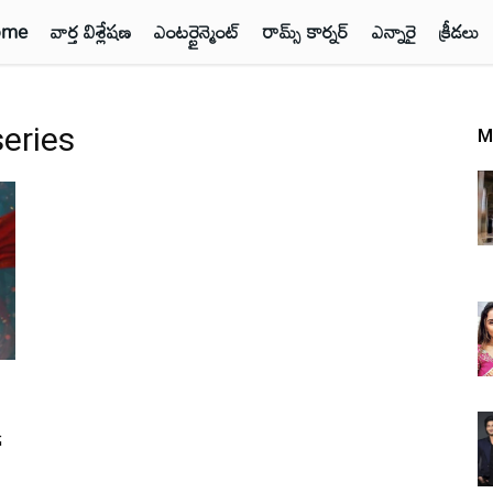
ome
వార్త విశ్లేషణ
ఎంటర్టైన్మెంట్
రామ్స్ కార్నర్
ఎన్నారై
క్రీడలు
eries
M
్