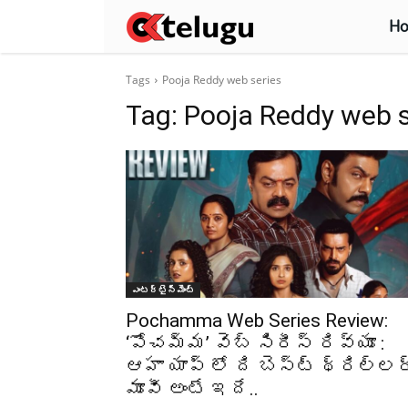
H
Tags
Pooja Reddy web series
Tag:
Pooja Reddy web s
ఎంటర్టైన్మెంట్
Pochamma Web Series Review:
‘పోచమ్మ’ వెబ్ సిరీస్ రివ్యూ :
ఆహా యాప్ లో ది బెస్ట్ థ్రిల్లర
మూవీ అంటే ఇదే..