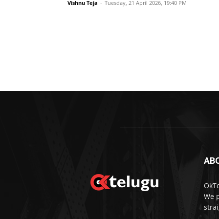
Vishnu Teja
-
Tuesday, 21 April 2026, 19:40 PM
AB
OkTe
We p
stra