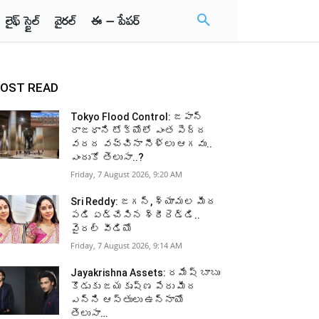
లైఫ్ స్టైల్
వైరల్
ఈ – పేపర్
OST READ
Tokyo Flood Control: జపాన్
రాజధాని టోక్యోలో ఎంత పెద్ద
వరద వచ్చినా నీళ్లు ఆగవు..
ఎందుకో తెలుసా..?
Friday, 7 August 2026, 9:20 AM
Sri Reddy: జగన్, శ్యామల మీద
పడి ఏడ్చేసిన శ్రీరెడ్డి..
వైరల్ వీడియో
Friday, 7 August 2026, 9:14 AM
Jayakrishna Assets: రమేష్ బాబు
కొడుకు జయకృష్ణ పేరు మీద
ఎన్ని ఆస్తులు ఉన్నాయో
తెలుసా…