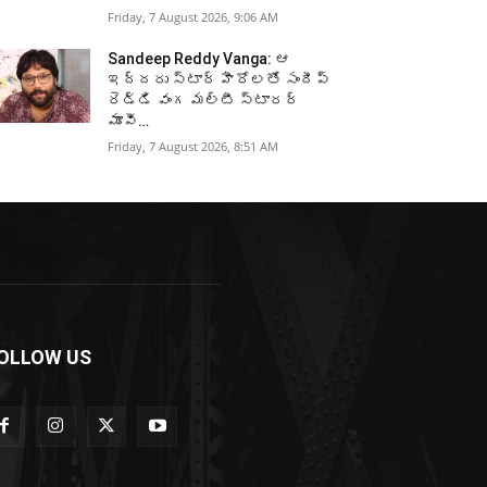
Friday, 7 August 2026, 9:06 AM
Sandeep Reddy Vanga: ఆ
ఇద్దరు స్టార్ హీరోలతో సందీప్
రెడ్డి వంగ మల్టీ స్టారర్
మూవీ…
Friday, 7 August 2026, 8:51 AM
OLLOW US