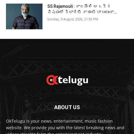
SS Rajamouli : రాజమౌళి ఆ ఒక్క
విషయంలో క్లారిటీ గా ఉంటే బాగుంటుందా…
Sunday, 9 August 2026, 21:50 PM
ABOUT US
OkTelugu is your news, entertainment, music fashion
website. We provide you with the latest breaking news and