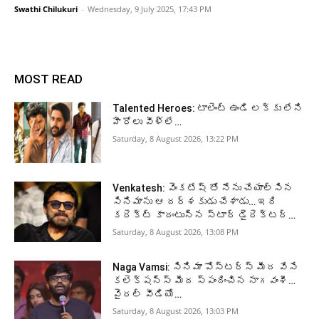
Swathi Chilukuri
-
Wednesday, 9 July 2025, 17:43 PM
MOST READ
Talented Heroes: టాలెంట్ ఉండి లక్కు లేని
హీరోలు వీళ్లే…
Saturday, 8 August 2026, 13:22 PM
Venkatesh: వెంకటేష్ తో నేను చేయాల్సిన
సినిమాను ఆ దర్శకుడు చేశాడు… ఇది
కరెక్ట్ కాదంటున్న స్టార్ డైరెక్టర్…
Saturday, 8 August 2026, 13:08 PM
Naga Vamsi: సినిమా పోస్టర్స్ మీద వేసే
కలెక్షన్స్ మీద స్పందించిన నాగవంశీ…
వైరల్ వీడియో…
Saturday, 8 August 2026, 13:03 PM