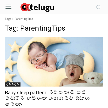
Tags
ParentingTips
Tag:
ParentingTips
లైఫ్ స్టైల్
Baby sleep pattern: పిల్లలు డే అంత
పడుకొని రాత్రంతా ఎందుకు మేల్కుంటారు
అసలు?