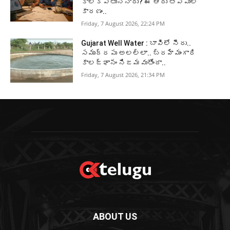
కాలేకపోతున్నారు? ఈ ఆరు తప్పులే
కారణం..
Friday, 7 August 2026, 22:24 PM
Gujarat Well Water : బావిలో నీరు..
సముద్రపు అలల్లా.. బ్రహ్మంగారి
కాలజ్ఞానం నిజమవుతోందా..
Friday, 7 August 2026, 21:34 PM
ABOUT US