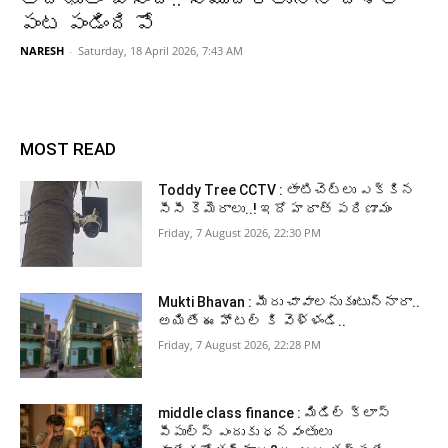
పంట పండింది పో
NARESH
-
Saturday, 18 April 2026, 7:43 AM
MOST READ
Toddy Tree CCTV : తాటిచెట్లు ఎక్కిన
సీసీ కెమెరాలు..! ఇదో హఠాత్ పరిణామం
Friday, 7 August 2026, 22:30 PM
Mukti Bhavan : మీరు చావాలనుకుంటున్నారా..
అయితే ఈ హోటల్ కి వెళ్ళండి..
Friday, 7 August 2026, 22:28 PM
middle class finance : మిడిల్ క్లాస్
పీపుల్స్ ఎందుకు ధనవంతులు