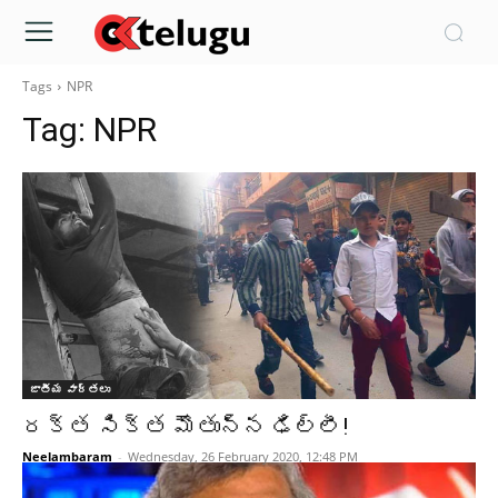
Tags
NPR
Tag:
NPR
జాతీయ వార్తలు
రక్త సిక్త మౌతున్న ఢిల్లీ!
Neelambaram
-
Wednesday, 26 February 2020, 12:48 PM