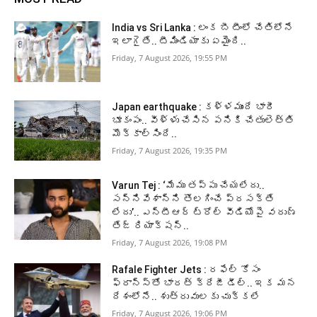
India vs Sri Lanka : లంక బీ టీంలో చేతిలోనే
ఇలాగైతే.. టీమిండియాకు ఏమైంది..
Friday, 7 August 2026, 19:55 PM
Japan earthquake : కళ్ళముందే భారీ
భూకంపం.. వీళ్ళు చేసిన పనికి చేతులెత్తి
మొక్కాల్సిందే..
Friday, 7 August 2026, 19:35 PM
Varun Tej : ‘మేము తప్పు చేయలేదు..
సన్నివేశాన్ని తొలగించే ప్రసక్తే
లేదు’.. ఎన్టీఆర్ ట్రోల్ వీడియోపై వరుణ్
తేజ్ రియాక్షన్..
Friday, 7 August 2026, 19:08 PM
Rafale Fighter Jets : రఫేల్‌ కోసం
ఫ్రాన్స్‌తో భారత్‌ క్రేజీ డీల్‌.. ఇక మన
దేశంలోనే.. శుత్రువులకు చుక్కలే
Friday, 7 August 2026, 19:06 PM