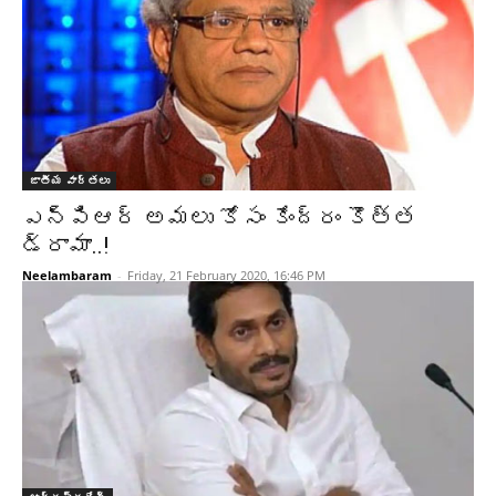
జాతీయ వార్తలు
ఎన్పిఆర్ అమలు కోసం కేంద్రం కొత్త
డ్రామా..!
Neelambaram
-
Friday, 21 February 2020, 16:46 PM