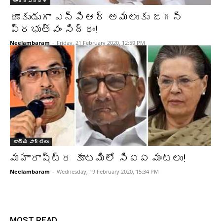
ఆంధ్రప్రదేశ్‌
దూకుడుగా ఎన్‌పిఆర్‌ అమలుకు జగన్
ప్రభుత్వం సిద్ధం!
Neelambaram
-
Friday, 21 February 2020, 12:59 PM
జాతీయ వార్తలు
మహారాష్ట్ర కూటమిలో సిఏఏ మంటలు!
Neelambaram
-
Wednesday, 19 February 2020, 15:34 PM
MOST READ