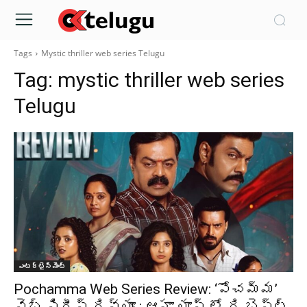
Tags
Mystic thriller web series Telugu
Tag:
mystic thriller web series
Telugu
ఎంటర్టైన్మెంట్
Pochamma Web Series Review: ‘పోచమ్మ’
వెబ్ సిరీస్ రివ్యూ : ఆహా యాప్ లో ది బెస్ట్