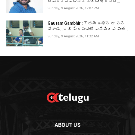
తీసుకోకపోవడానికి కారణం ఇదేనట…
Sunday, 9 August 2026, 12:07 PM
Gautam Gambhir : గౌతమ్ గంభీర్ ఆ పని
చేశాడు.. ఇది ప్రపంచంలో ఎనిమిదవ వింత..
Sunday, 9 August 2026, 11:32 AM
ABOUT US