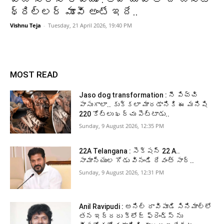
థ్రిల్లర్ మూవీ అంటే ఇదే..
Vishnu Teja
-
Tuesday, 21 April 2026, 19:40 PM
MOST READ
Jaso dog transformation : నీ పిచ్చి
పాసుగాలా.. కుక్కలా మారడానికి ఈ మనిషి
220 కోట్లు ఖర్చు పెట్టాడు..
Sunday, 9 August 2026, 12:35 PM
22A Telangana : సెక్షన్ 22 A..
సామాన్యుల గోడు వినండి రేవంత్ సార్..
Sunday, 9 August 2026, 12:31 PM
Anil Ravipudi : అనిల్ రావిపూడి సినిమాల్లో
తన ఇద్దరు క్లోజ్ ఫ్రెండ్స్ ను