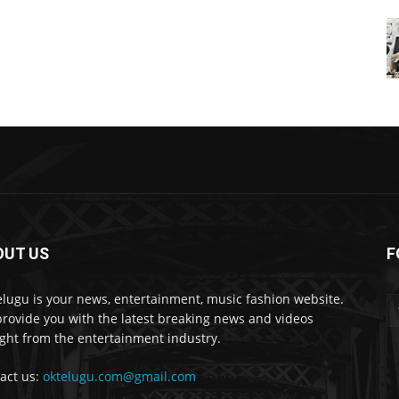
OUT US
F
lugu is your news, entertainment, music fashion website.
rovide you with the latest breaking news and videos
ight from the entertainment industry.
act us:
oktelugu.com@gmail.com