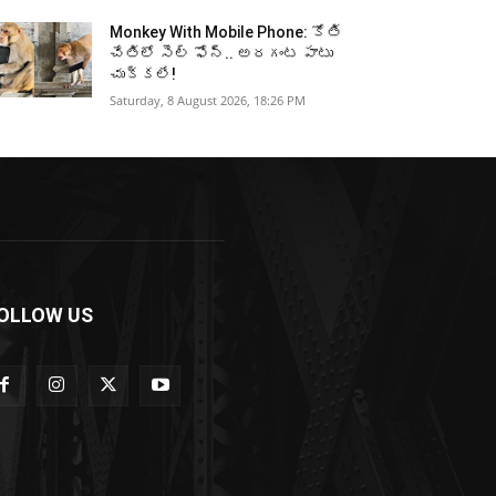
Monkey With Mobile Phone: కోతి
చేతిలో సెల్ ఫోన్.. అరగంట పాటు
చుక్కలే!
Saturday, 8 August 2026, 18:26 PM
OLLOW US