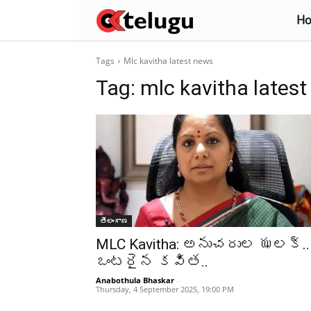
H
Tags
Mlc kavitha latest news
Tag:
mlc kavitha lates
తెలంగాణ
MLC Kavitha: అనుచరుల ఝలక్..
ఒంటరైన కవిత..
Anabothula Bhaskar
-
Thursday, 4 September 2025, 19:00 PM