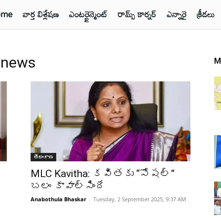
ome
వార్త విశ్లేషణ
ఎంటర్టైన్మెంట్
రామ్స్ కార్నర్
ఎన్నారై
క్రీడలు
t news
M
తెలంగాణ
MLC Kavitha: కవితకు “సోషల్”
బలం కావాల్సిందే
Anabothula Bhaskar
-
Tuesday, 2 September 2025, 9:37 AM