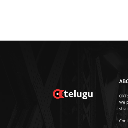
AB
OkTe
We p
stra
Cont