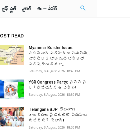
లైఫ్ స్టైల్
వైరల్
ఈ – పేపర్
OST READ
Myanmar Border Issue:
మయన్మార్‌ సరిహద్దు సమస్య..
చారిత్రక భారం నుంచి భద్రతా
పరిష్కారం దిశగా..
Saturday, 8 August 2026, 18:45 PM
YSR Congress Party: వైసిపి పై
రగిలిపోతున్న ఆ వర్గం!
Saturday, 8 August 2026, 18:39 PM
Telangana BJP: తెలంగాణ
రాజకీయాలపై ఢిల్లీలో వ్యూహాలు..
బీజేపీ బిగ్‌ ప్లాన్‌!
Saturday, 8 August 2026, 18:35 PM