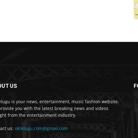
OUT US
F
lugu is your news, entertainment, music fashion website.
rovide you with the latest breaking news and videos
ight from the entertainment industry.
act us:
oktelugu.com@gmail.com