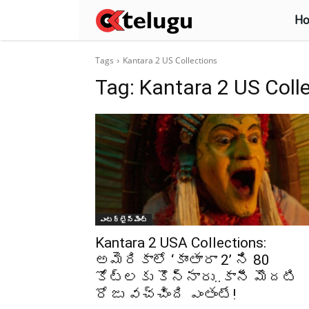
H
Tags
Kantara 2 US Collections
Tag:
Kantara 2 US Coll
ఎంటర్టైన్మెంట్
Kantara 2 USA Collections:
అమెరికాలో ‘కాంతారా 2’ ని 80
కోట్లకు కొన్నారు..కానీ మొదటి
రోజు వచ్చింది ఎంతంటే!