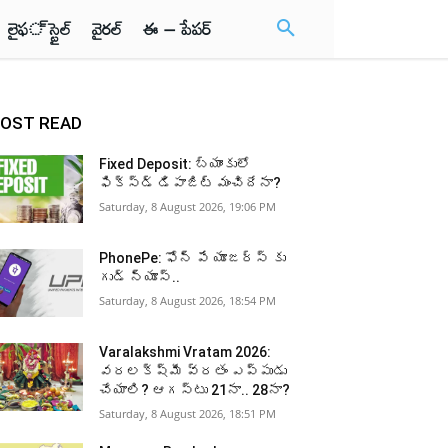
లైఫ్ స్టైల్
వైరల్
ఈ – పేపర్
OST READ
Fixed Deposit: బ్యాంకులో
ఫిక్స్డ్ డిపాజిట్ మంచిదేనా?
Saturday, 8 August 2026, 19:06 PM
PhonePe: ఫోన్ పే యూజర్స్ కు
గుడ్ న్యూస్..
Saturday, 8 August 2026, 18:54 PM
Varalakshmi Vratam 2026:
వరలక్ష్మీ వ్రతం ఎప్పుడు
చేయాలి? ఆగస్టు 21నా.. 28నా?
Saturday, 8 August 2026, 18:51 PM