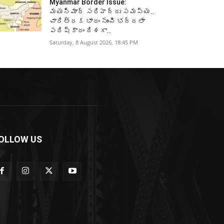
Myanmar Border Issue:
మయన్మార్‌ సరిహద్దు సమస్య..
చారిత్రక భారం నుంచి భద్రతా
పరిష్కారం దిశగా..
Saturday, 8 August 2026, 18:45 PM
OLLOW US