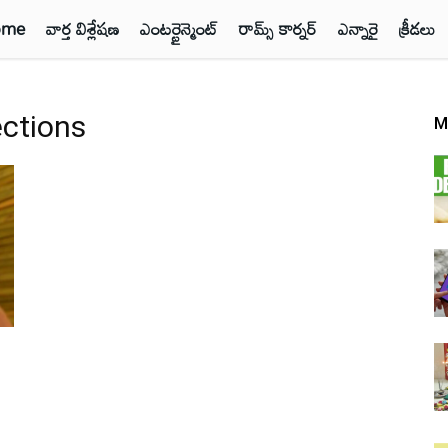
ome
వార్త విశ్లేషణ
ఎంటర్టైన్మెంట్
రామ్స్ కార్నర్
ఎన్నారై
క్రీడలు
ections
M