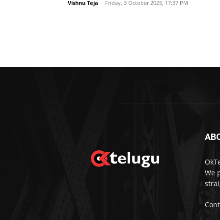
Vishnu Teja
-
Friday, 3 October 2025, 17:37 PM
AB
OkTe
We p
stra
Cont