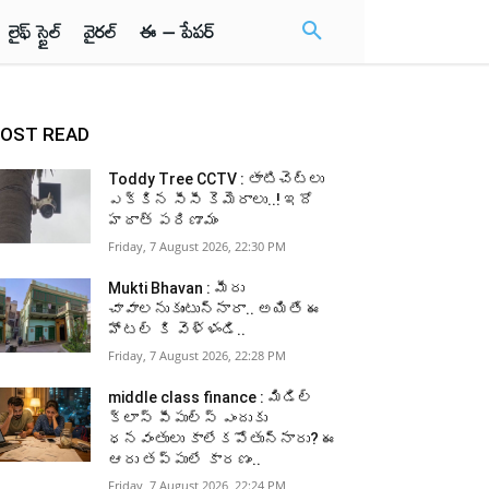
లైఫ్ స్టైల్
వైరల్
ఈ – పేపర్
OST READ
Toddy Tree CCTV : తాటిచెట్లు
ఎక్కిన సీసీ కెమెరాలు..! ఇదో
హఠాత్ పరిణామం
Friday, 7 August 2026, 22:30 PM
Mukti Bhavan : మీరు
చావాలనుకుంటున్నారా.. అయితే ఈ
హోటల్ కి వెళ్ళండి..
Friday, 7 August 2026, 22:28 PM
middle class finance : మిడిల్
క్లాస్ పీపుల్స్ ఎందుకు
ధనవంతులు కాలేకపోతున్నారు? ఈ
ఆరు తప్పులే కారణం..
Friday, 7 August 2026, 22:24 PM