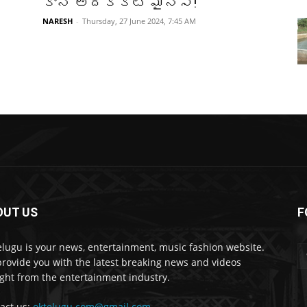
కానీ అదొక్కటే మైనస్!
NARESH
-
Thursday, 27 June 2024, 7:45 AM
OUT US
F
lugu is your news, entertainment, music fashion website.
rovide you with the latest breaking news and videos
ight from the entertainment industry.
act us:
oktelugu.com@gmail.com