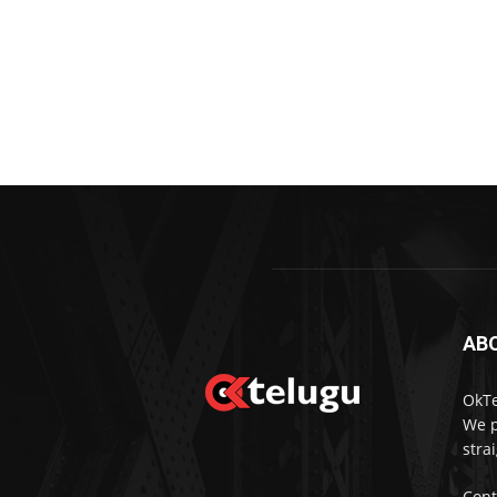
AB
OkTe
We p
stra
Cont