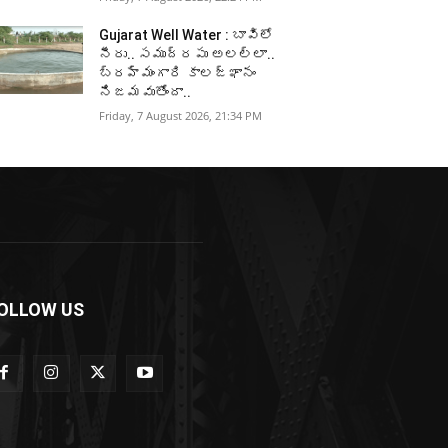
Gujarat Well Water : బావిలో
నీరు.. సముద్రపు అలల్లా..
బ్రహ్మంగారి కాలజ్ఞానం
నిజమవుతోందా..
Friday, 7 August 2026, 21:34 PM
OLLOW US