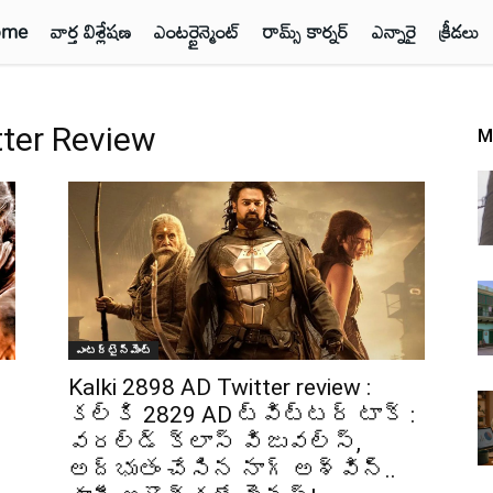
ome
వార్త విశ్లేషణ
ఎంటర్టైన్మెంట్
రామ్స్ కార్నర్
ఎన్నారై
క్రీడలు
tter Review
M
ఎంటర్టైన్మెంట్
Kalki 2898 AD Twitter review :
కల్కి 2829 AD ట్విట్టర్ టాక్ :
వరల్డ్ క్లాస్ విజువల్స్,
అద్భుతం చేసిన నాగ్ అశ్విన్..