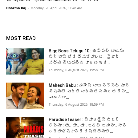
Dharma Raj
-
Monday, 20 April 2026, 11:48 AM
MOST READ
Bigg Boss Telugu 10 : ఉప్పల్ బాలును
బిగ్ బాస్ లోకి తీసుకోవాలట.. వైజాగ్
సత్య చెబుతున్న కారణం ఇదే..
Thursday, 6 August 2026, 19:58 PM
Mahesh Babu : మహేష్ బాబు నెక్స్ట్ మూవీ
విషయంలో పూర్తి బాధ్యత నమ్రత దేనా…
ఎందుకలా…
Thursday, 6 August 2026, 18:59 PM
Paradise teaser : ప్యారడైస్ టీజర్
రివ్యూ : తూ.. తూ.. తూ.. జడల్ జమానా.. నాని
రక్తాభిషేకానికి దిష్టితీయాలే…