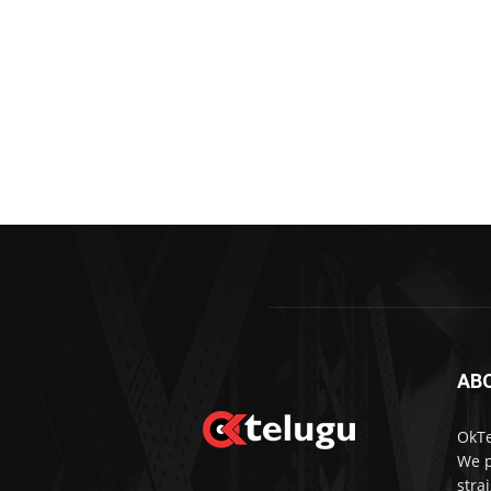
AB
OkTe
We p
stra