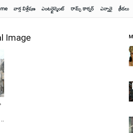
ome
వార్త విశ్లేషణ
ఎంటర్టైన్మెంట్
రామ్స్ కార్నర్
ఎన్నారై
క్రీడలు
al Image
M
ం
..