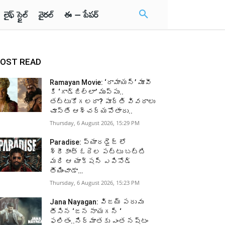
లైఫ్ స్టైల్
వైరల్
ఈ – పేపర్
OST READ
Ramayan Movie: ‘రామాయన్’ మూవీ
కి ‘గాడ్జిల్లా’ ముప్పు..
తట్టుకోగలరా? పూర్తి వివరాలు
చూస్తే ఆశ్చర్యపోతారు..
Thursday, 6 August 2026, 15:29 PM
Paradise: ప్యారడైజ్ లో
శ్రీకాంత్ ఓదెల పట్టు బట్టి
మరి ఆ యాక్షన్ ఎపిసోడ్
తీయించాడా…
Thursday, 6 August 2026, 15:23 PM
Jana Nayagan: విజయ్ పరువు
తీసిన ‘జన నాయగన్ ‘
ఫలితం..నిర్మాతకు ఎంత నష్టం