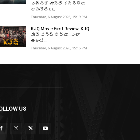
వచ్చిందో చూస్తే కన్నీళ్లు
ఆపుకోలేరు..
Thursday, 6 August 2026, 15:19 PM
KJQ Movie First Review: KJQ
మూవీ ఫస్ట్ రివ్యూ…ఎలా
ఉందంటే…
Thursday, 6 August 2026, 15:15 PM
OLLOW US