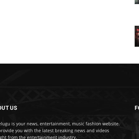
OUT US
F
lugu is your news, entertainment, music fashion website.
rovide you with the latest breaking news and videos
ight from the entertainment industry.