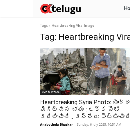
H
Tags
Heartbreaking Viral Image
Tag:
Heartbreaking Vir
అంతర్జాతీయం
Heartbreaking Syria Photo: యుద్ధ
మిగిల్చిన భయం : ఒక్క ఫొటో
కదిలించింది.. కన్నీరు పెట్టించింది
Anabothula Bhaskar
-
Sunday, 6 July 2025, 10:51 AM