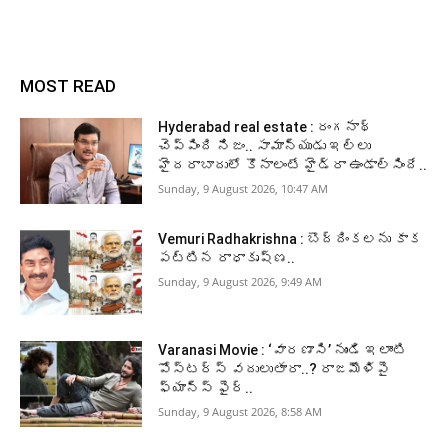
MOST READ
Hyderabad real estate : రంగనాథ్
చెప్పింది నిజం.. సామాన్యుడు ఇల్లు
హైదరాబాదులో కొనాలంటే హైడ్రా ఉండాల్సిందే..
Sunday, 9 August 2026, 10:47 AM
Vemuri Radhakrishna : బొద్దింకలను కాక
పట్టిన రాధాకృష్ణ..
Sunday, 9 August 2026, 9:49 AM
Varanasi Movie : ‘వారణాసి’ నుండి ఇలాంటి
పోస్టర్స్ వదులుతారా..? రాజమౌళిపై
ఫ్యాన్స్ ఫైర్..
Sunday, 9 August 2026, 8:58 AM