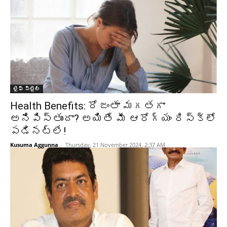
లైఫ్ స్టైల్
Health Benefits: రోజంతా మగతగా
అనిపిస్తుందా? అయితే మీ ఆరోగ్యం రిస్క్‌లో
పడినట్లే!
Kusuma Aggunna
-
Thursday, 21 November 2024, 2:37 AM