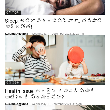
లైఫ్ స్టైల్
Sleep: అతిగా నిద్రపోతున్నారా.. తస్మాత్
జాగ్రత్త!
Kusuma Aggunna
-
Wednesday, 11 December 2024, 22:29 PM
లైఫ్ స్టైల్
Health Issue: అరుదైన కవాసకి వ్యాధి
అంటే? ఇది ప్రమాదమేనా?
Kusuma Aggunna
-
Wednesday, 11 December 2024, 3:45 AM