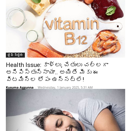
లైఫ్ స్టైల్
Health Issue: కాళ్లు, చేతులు చల్లగా
అనిపిస్తున్నాయా.. అయితే మీకు ఈ
విటమిన్ల లోపం ఉన్నట్లే!
Kusuma Aggunna
-
Wednesday, 1 January 2025, 5:31 AM