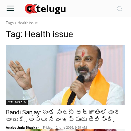
Tags
Health issue
Tag:
Health issue
టాప్ స్టోరీస్
Bandi Sanjay: బండి సంజయ్ అజ్ఞాతంలో ఉంది
అందుకే.. అసలు నిజం ఇప్పుడు తెలిసింది..
Anabothula Bhaskar
-
Friday, 12 June 2026, 9:59 AM