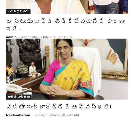
ఎంటర్టైన్మెంట్
ఆ నటుడు బక్క చిక్కిపోవడానికి కారణం
ఇదే !
admin
-
Wednesday, 7 July 2021, 13:37 PM
జాతీయ వార్తలు
సబితా ఇంద్రారెడ్డికి అస్వస్థత!
Neelambaram
-
Friday, 15 May 2020, 9:42 AM