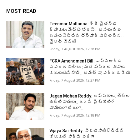
MOST READ
Teenmar Mallanna: శ్రీ చైతన్య
ర్యాంకులు మొత్తం బోగస్.. అసలు నిజం
బయటపెట్టిన తీన్మార్ మల్లన్న..
వైరల్ వీడియో
Friday, 7 August 2026, 12:38 PM
FCRA Amendment Bill: ఎఫ్‌సీఆర్‌ఏ
సవరణ బిల్లు : మత సంస్థల కూసాలు
కదులుతున్నాయి.. అమిత్ షా వద్దకు క్యూ
Friday, 7 August 2026, 12:27 PM
Jagan Mohan Reddy: అప్పడాలు, తెల్ల
ఉల్లిపాయలు.. జగన్ పై ట్రోలింగ్
మామూలుగా లేదుగా..
Friday, 7 August 2026, 12:18 PM
Vijaya Sai Reddy: విజయసాయిరెడ్డిని
కోరుకునే పార్టీ ఏది?!