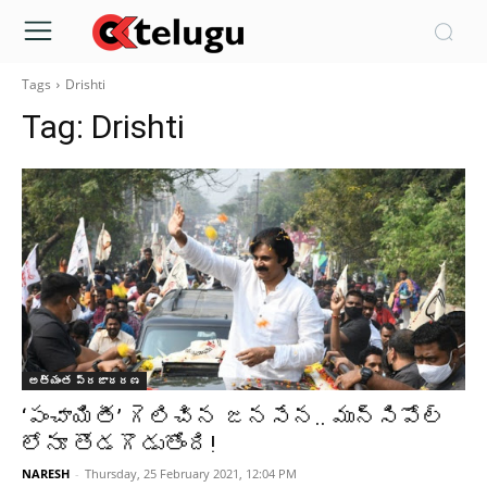
Tags
Drishti
Tag:
Drishti
అత్యంత ప్రజాదరణ
‘పంచాయితీ’ గెలిచిన జనసేన.. మున్సిపోల్
లోనూ తొడగొడుతోంది!
NARESH
-
Thursday, 25 February 2021, 12:04 PM