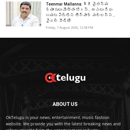
Teenmar Mallanna: శ్రీ చైతన్య
ర్యాంకులు మొత్తం బోగస్.. అసలు నిజం
బయటపెట్టిన తీన్మార్ మల్లన్న..
వైరల్ వీడియో
Friday, 7 August 2026, 12:38 PM
ABOUT US
OkTelugu is your news, entertainment, music fashion
website. We provide you with the latest breaking news and