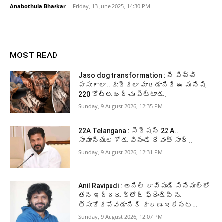
Anabothula Bhaskar
-
Friday, 13 June 2025, 14:30 PM
MOST READ
Jaso dog transformation : నీ పిచ్చి
పాసుగాలా.. కుక్కలా మారడానికి ఈ మనిషి
220 కోట్లు ఖర్చు పెట్టాడు..
Sunday, 9 August 2026, 12:35 PM
22A Telangana : సెక్షన్ 22 A..
సామాన్యుల గోడు వినండి రేవంత్ సార్..
Sunday, 9 August 2026, 12:31 PM
Anil Ravipudi : అనిల్ రావిపూడి సినిమాల్లో
తన ఇద్దరు క్లోజ్ ఫ్రెండ్స్ ను
తీసుకోకపోవడానికి కారణం ఇదేనట…
Sunday, 9 August 2026, 12:07 PM