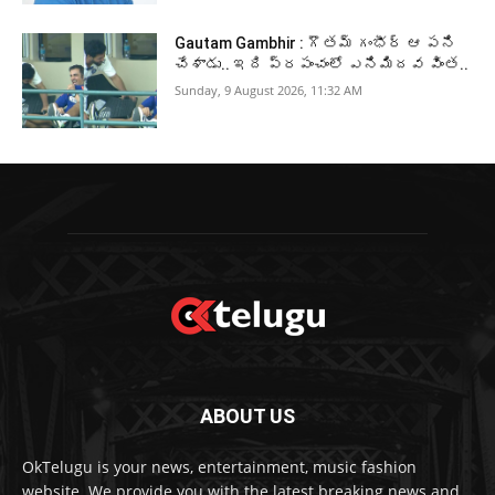
Gautam Gambhir : గౌతమ్ గంభీర్ ఆ పని
చేశాడు.. ఇది ప్రపంచంలో ఎనిమిదవ వింత..
Sunday, 9 August 2026, 11:32 AM
ABOUT US
OkTelugu is your news, entertainment, music fashion
website. We provide you with the latest breaking news and