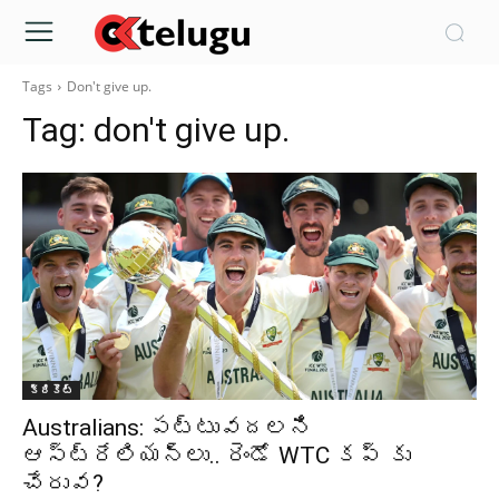
Tags
Don't give up.
Tag:
don't give up.
క్రికెట్‌
Australians: పట్టువదలని
ఆస్ట్రేలియన్లు.. రెండో WTC కప్ కు
చేరువ?