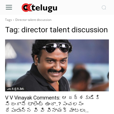
Tags
Director talent discussion
Tag:
director talent discussion
ఎంటర్టైన్మెంట్
V V Vinayak Comments: ఆ దర్శకుడికి
నిజంగానే టాలెంట్ ఉందా..? సంచలనం
రేపుతున్న వి వి వినాయక్ మాటలు…