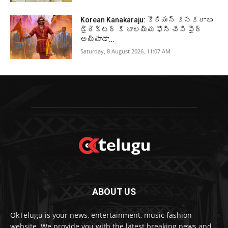
Korean Kanakaraju: కొరియన్ కనకరాజు
డైరెక్టర్ కి బాలయ్య ఫోన్ చేసి ఫైర్
అయ్యాడా…
Saturday, 8 August 2026, 11:07 AM
ABOUT US
OkTelugu is your news, entertainment, music fashion
website. We provide you with the latest breaking news and