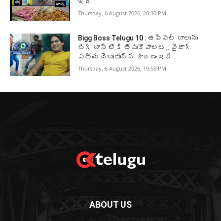
ఇదీ
Thursday, 6 August 2026, 20:30 PM
Bigg Boss Telugu 10 : ఉప్పల్ బాలును
బిగ్ బాస్ లోకి తీసుకోవాలట.. వైజాగ్
సత్య చెబుతున్న కారణం ఇదే..
Thursday, 6 August 2026, 19:58 PM
ABOUT US