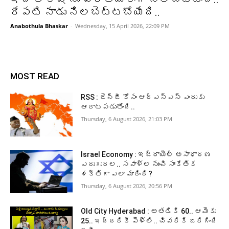
రేపటి నాడు నిలబెట్టబోయేది..
Anabothula Bhaskar
-
Wednesday, 15 April 2026, 22:09 PM
MOST READ
RSS : జెన్‌జీ కోసం ఆర్‌ఎస్‌ఎస్‌ ఎందుకు
ఆరాటపడుతోంది..
Thursday, 6 August 2026, 21:03 PM
Israel Economy : ఇజ్రాయెల్‌ అసాధారణ
ఎదుగుదల.. సవాళ్ల నుంచి సాంకేతిక
శక్తిగా ఎలా మారింది?
Thursday, 6 August 2026, 20:56 PM
Old City Hyderabad : అతడికి 60.. ఆమెకు
25.. ఇద్దరికీ పెళ్లి.. చివరికి జరిగింది