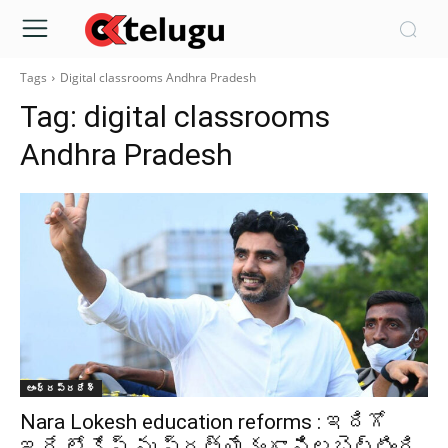
Tags
Digital classrooms Andhra Pradesh
Tag:
digital classrooms
Andhra Pradesh
ఆంధ్రప్రదేశ్‌
Nara Lokesh education reforms : ఇదిగో
ఇదే లోకేష్ ను ప్రత్యేకంగా నిలబెట్టింది..