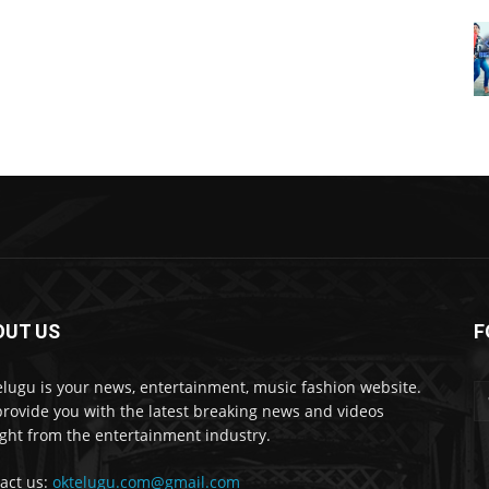
OUT US
F
lugu is your news, entertainment, music fashion website.
rovide you with the latest breaking news and videos
ight from the entertainment industry.
act us:
oktelugu.com@gmail.com