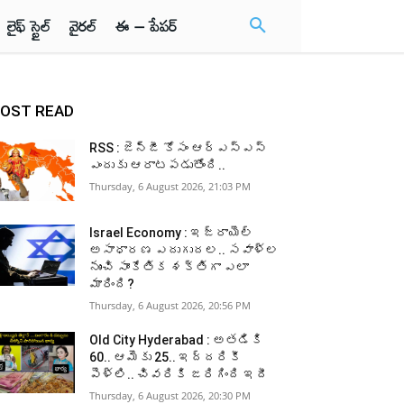
లైఫ్ స్టైల్
వైరల్
ఈ – పేపర్
OST READ
RSS : జెన్‌జీ కోసం ఆర్‌ఎస్‌ఎస్‌
ఎందుకు ఆరాటపడుతోంది..
Thursday, 6 August 2026, 21:03 PM
Israel Economy : ఇజ్రాయెల్‌
అసాధారణ ఎదుగుదల.. సవాళ్ల
నుంచి సాంకేతిక శక్తిగా ఎలా
మారింది?
Thursday, 6 August 2026, 20:56 PM
Old City Hyderabad : అతడికి
60.. ఆమెకు 25.. ఇద్దరికీ
పెళ్లి.. చివరికి జరిగింది ఇదీ
Thursday, 6 August 2026, 20:30 PM