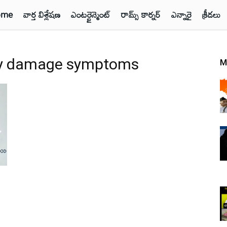
ome
వార్త విశ్లేషణ
ఎంటర్టైన్మెంట్
రామ్స్ కార్నర్
ఎన్నారై
క్రీడలు
ey damage symptoms
M