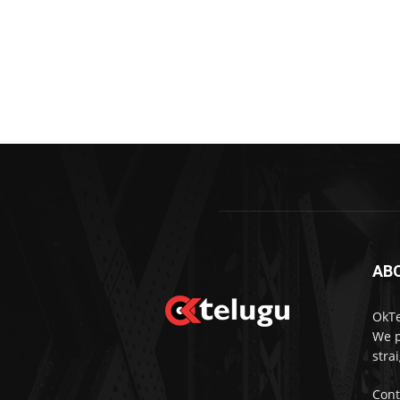
AB
OkTe
We p
stra
Cont