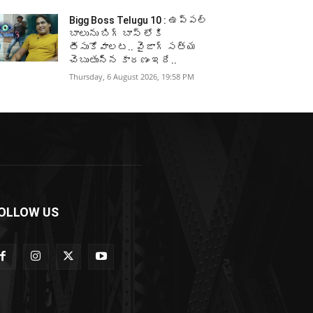
Bigg Boss Telugu 10 : ఉప్పల్
బాలును బిగ్ బాస్ లోకి
తీసుకోవాలట.. వైజాగ్ సత్య
చెబుతున్న కారణం ఇదే..
Thursday, 6 August 2026, 19:58 PM
OLLOW US