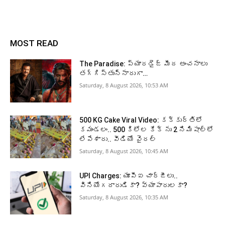
MOST READ
The Paradise: ప్యారడైజ్ మీద అంచనాలు
తగ్గిస్తున్నారుగా…
Saturday, 8 August 2026, 10:53 AM
500 KG Cake Viral Video: కక్కుర్తిలో
కమండలం.. 500 కిలోల కేక్ ను 2 నిమిషాల్లో
లేపేశారు.. వీడియో వైరల్
Saturday, 8 August 2026, 10:45 AM
UPI Charges: యూపీఐ చార్జీలు..
వినియోగదారుడికా? వ్యాపారులకా?
Saturday, 8 August 2026, 10:35 AM