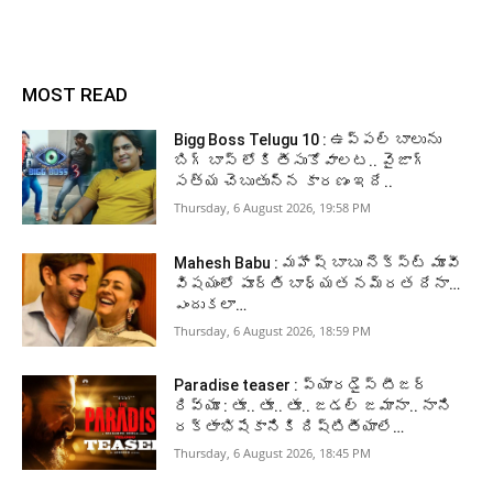
MOST READ
Bigg Boss Telugu 10 : ఉప్పల్ బాలును
బిగ్ బాస్ లోకి తీసుకోవాలట.. వైజాగ్
సత్య చెబుతున్న కారణం ఇదే..
Thursday, 6 August 2026, 19:58 PM
Mahesh Babu : మహేష్ బాబు నెక్స్ట్ మూవీ
విషయంలో పూర్తి బాధ్యత నమ్రత దేనా…
ఎందుకలా…
Thursday, 6 August 2026, 18:59 PM
Paradise teaser : ప్యారడైస్ టీజర్
రివ్యూ : తూ.. తూ.. తూ.. జడల్ జమానా.. నాని
రక్తాభిషేకానికి దిష్టితీయాలే…
Thursday, 6 August 2026, 18:45 PM