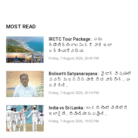
MOST READ
IRCTC Tour Package : ఏడు
జ్యోతిర్లింగాలను ఓకే సారి ఇలా
దర్శించుకోవచ్చు
Friday, 7 August 2026, 20:45 PM
Bolisetti Satyanarayana : వైజాగ్ విషయంలో
పవన్ కు జనసేన మాజీ నేత వార్నింగ్.. ఏం
జరిగింది..
Friday, 7 August 2026, 20:14 PM
India vs Sri Lanka : లంక బీ టీంలో చేతిలోనే
ఇలాగైతే.. టీమిండియాకు ఏమైంది..
Friday, 7 August 2026, 19:55 PM