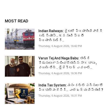
MOST READ
Indian Railways: రైలులో ప్రయాణించేవారికి
గుడ్ న్యూస్.. ఇక నుంచి ప్రతీ
ప్రయాణికుడికి..
Thursday, 6 August 2026, 16:42 PM
Varun Tej And Naga Babu: తండ్రి
కొడుకులుగా నటించబోతున్న నాగ బాబు ,
వరుణ్ తేజ్.. డైరెక్టర్ ఎవరంటే..
Thursday, 6 August 2026, 16:36 PM
India Tax System: మనం కట్టే పన్నులతో
ప్రభుత్వం దేనికి.. ఎంత ఖర్చు చేస్తుంది?
Thursday, 6 August 2026, 16:31 PM