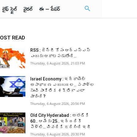
లైఫ్ స్టైల్
వైరల్
ఈ – పేపర్
OST READ
RSS : జెన్‌జీ కోసం ఆర్‌ఎస్‌ఎస్‌
ఎందుకు ఆరాటపడుతోంది..
Thursday, 6 August 2026, 21:03 PM
Israel Economy : ఇజ్రాయెల్‌
అసాధారణ ఎదుగుదల.. సవాళ్ల
నుంచి సాంకేతిక శక్తిగా ఎలా
మారింది?
Thursday, 6 August 2026, 20:56 PM
Old City Hyderabad : అతడికి
60.. ఆమెకు 25.. ఇద్దరికీ
పెళ్లి.. చివరికి జరిగింది ఇదీ
Thursday, 6 August 2026, 20:30 PM