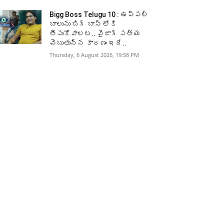
Bigg Boss Telugu 10 : ఉప్పల్
బాలును బిగ్ బాస్ లోకి
తీసుకోవాలట.. వైజాగ్ సత్య
చెబుతున్న కారణం ఇదే..
Thursday, 6 August 2026, 19:58 PM