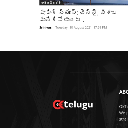
ఆంధ్రప్రదేశ్‌
షాకింగ్ న్యూస్: చెన్నై, విశాఖ
మునిగిపోతుందట..
Srinivas
-
Tuesday, 10 August 2021, 17:39 PM
AB
OkTe
We p
stra