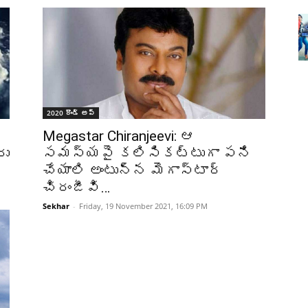
2020 రౌండ్ అప్
Megastar Chiranjeevi: ఆ
రు
సమస్యపై కలిసికట్టుగా పని
చేయాలి అంటున్న మెగాస్టార్
చిరంజీవి…
Sekhar
-
Friday, 19 November 2021, 16:09 PM