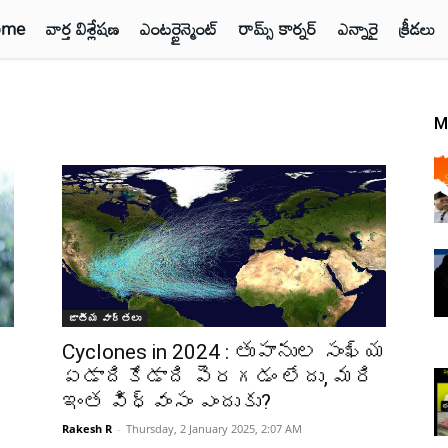
ome
వార్త విశ్లేషణ
ఎంటర్టైన్మెంట్
రామ్స్ కార్నర్
ఎన్నారై
క్రీడలు
M
జాతీయ వార్తలు
Cyclones in 2024 : తుపానుల సంఖ్య
ఏడాదికేడాది పెరగడం లేదు, మరి
ఇంత విధ్వంసం ఎందుకు?
Rakesh R
-
Thursday, 2 January 2025, 2:07 AM