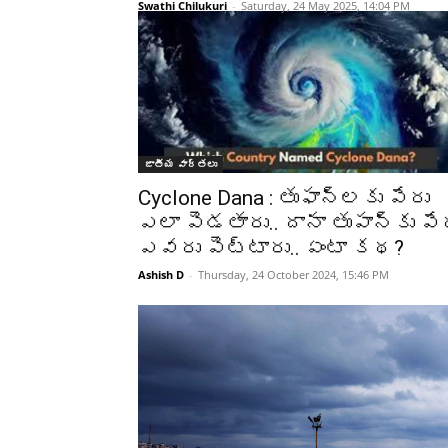
Swathi Chilukuri
-
Saturday, 24 May 2025, 14:04 PM
జాతీయ వార్తలు
Cyclone Dana : తుఫాన్లకు పేరు
ఎలా పెడతారు.. దానా తుపాన్‌కు పే
ఎవరు పెట్టారు.. ఏంటా కథ?
Ashish D
-
Thursday, 24 October 2024, 15:46 PM