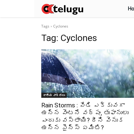
H
Tags
Cyclones
Tag:
Cyclones
జాతీయ వార్తలు
Rain Storms : వేడి ఎక్కువగా
ఉన్న వెంటనే వర్షం, తుఫానులు
ఎందుకు వస్తాయి? దీని వెనుక
ఉన్న సైన్స్ ఏమిటి?