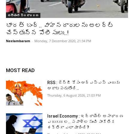
అత్యంత ప్రజాదరణ
భారత్ బంద్.. వాహనదారులను అలర్ట్
చేస్తున్న పోలీసులు..!
Neelambaram
-
Monday, 7 December 2020, 21:34 PM
MOST READ
RSS : జెన్‌జీ కోసం ఆర్‌ఎస్‌ఎస్‌ ఎందుకు
ఆరాటపడుతోంది..
Thursday, 6 August 2026, 21:03 PM
Israel Economy : ఇజ్రాయెల్‌ అసాధారణ
ఎదుగుదల.. సవాళ్ల నుంచి సాంకేతిక
శక్తిగా ఎలా మారింది?