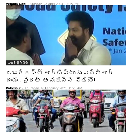
Velpula Gopi
-
Sunday, 28 April 2024, 14:15 PM
ఎంటర్టైన్మెంట్
జ‌బ‌ర్ద‌స్త్ ఆర్టిస్టుకు ఎన్టీఆర్
దండం.. వైర‌ల్ అవుతున్న వీడియో!
Rakesh R
-
Thursday, 18 February 2021, 11:25 AM