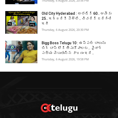
Thursday, 6 August 2026, 20:56 PM
Old City Hyderabad : అతడికి 60.. ఆమెకు
25.. ఇద్దరికీ పెళ్లి.. చివరికి జరిగింది
ఇదీ
Thursday, 6 August 2026, 20:30 PM
Bigg Boss Telugu 10 : ఉప్పల్ బాలును
బిగ్ బాస్ లోకి తీసుకోవాలట.. వైజాగ్
సత్య చెబుతున్న కారణం ఇదే..
Thursday, 6 August 2026, 19:58 PM