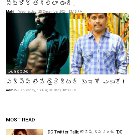
స్ట్రోక్ తగిలేలా ఉంది…
Mahi
-
Wednesday, 25 December 2024, 13:13 PM
ఎంటర్టైన్మెంట్
సక్సెస్ లేని డైరెక్టర్ కు ఇగో ఎందుకో !
admin
-
Thursday, 13 August 2020, 18:38 PM
MOST READ
DC Twitter Talk: లోకేష్ కనకరాజ్ ‘DC’