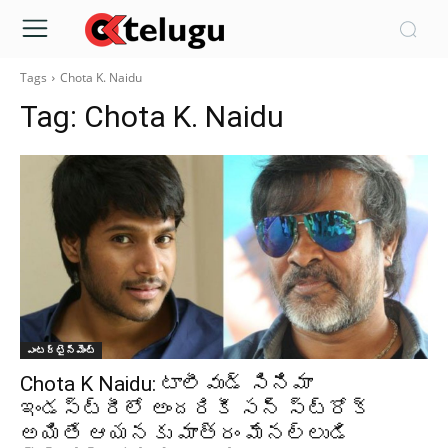
Tags
Chota K. Naidu
Tag:
Chota K. Naidu
ఎంటర్టైన్మెంట్
Chota K Naidu: టాలీవుడ్ సినిమా
ఇండస్ట్రీలో అందరికీ సన్ స్ట్రోక్
అయితే ఆయనకు మాత్రం మేనల్లుడి