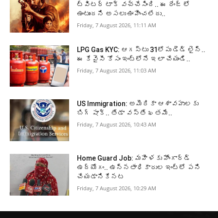
ట్విటర్ టాక్ వచ్చేసింది.. ఈ రేంజ్ లో
ఉంటుందని అసలు ఊహించలేదు..
Friday, 7 August 2026, 11:11 AM
LPG Gas KYC: ఆగస్టు 31లోపు డెడ్ లైన్..
ఈ కేవైసీ కోసం ఇంట్లోనే ఇలా చేయండి..
Friday, 7 August 2026, 11:03 AM
US Immigration: అమెరికా ఆశావహులకు
బిగ్ షాక్.. తేడా వస్తే ఖతమే..
Friday, 7 August 2026, 10:43 AM
Home Guard Job: మహిళకు హోంగార్డ్
ఉద్యోగం.. ఉన్నతాధికారుల ఇంట్లో పని
చేయడానికేనట
Friday, 7 August 2026, 10:29 AM