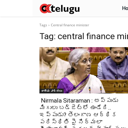
H
Tags
Central finance minister
Tag:
central finance mi
జాతీయ వార్తలు
Nirmala Sitaraman : అప్పుడు
మిగులు బడ్జెట్లో ఉండేది..
ఇప్పుడు? తెలంగాణ ఆర్థిక
పరిస్థితి పై నిర్మలా