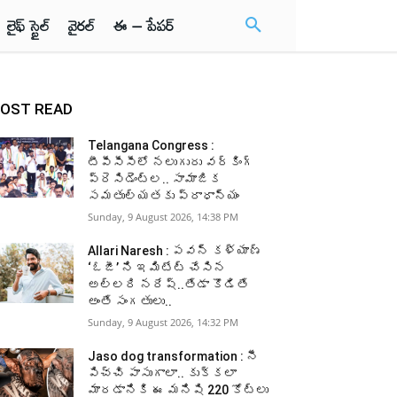
లైఫ్ స్టైల్
వైరల్
ఈ – పేపర్
OST READ
Telangana Congress :
టీపీసీసీలో నలుగురు వర్కింగ్‌
ప్రెసిడెంట్ల.. సామాజిక
సమతుల్యతకు ప్రాధాన్యం
Sunday, 9 August 2026, 14:38 PM
Allari Naresh : పవన్ కళ్యాణ్
‘ఓజీ’ ని ఇమిటేట్ చేసిన
అల్లరి నరేష్..తేడా కొడితే
అంతే సంగతులు..
Sunday, 9 August 2026, 14:32 PM
Jaso dog transformation : నీ
పిచ్చి పాసుగాలా.. కుక్కలా
మారడానికి ఈ మనిషి 220 కోట్లు