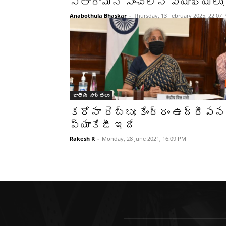
సీతారామన్ సంచలన వ్యాఖ్యలు.
Anabothula Bhaskar
-
Thursday, 13 February 2025, 22:07
జాతీయ వార్తలు
క‌రోనా దెబ్బః కేంద్రం ఉద్దీప‌న
ప్యాకేజీ ఇదే
Rakesh R
-
Monday, 28 June 2021, 16:09 PM