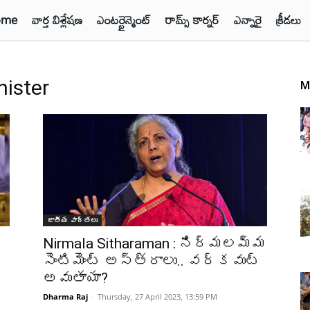
ome
వార్త విశ్లేషణ
ఎంటర్టైన్మెంట్
రామ్స్ కార్నర్
ఎన్నారై
క్రీడలు
nister
M
జాతీయ వార్తలు
Nirmala Sitharaman : నిర్మలమ్మ
సెంటిమెంట్ అస్త్రాలు.. వర్కవుట్
అవుతాయా?
Dharma Raj
-
Thursday, 27 April 2023, 13:59 PM