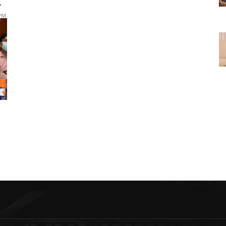
.
 PM