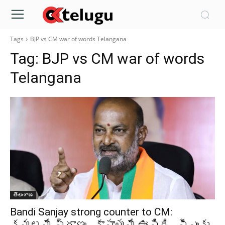
Tags
BJP vs CM war of words Telangana
Tag:
BJP vs CM war of words
Telangana
తెలంగాణ
Bandi Sanjay strong counter to CM:
కమలమే ప్రాణం.. కాషాయమే ఊపిరి.. సీఎంకు