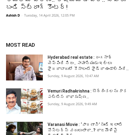
బండి స్ట్రాంగ్‌ కౌంటర్‌!
Ashish D
-
Tuesday, 14 April 2026, 12:05 PM
MOST READ
Hyderabad real estate : రంగనాథ్
చెప్పింది నిజం.. సామాన్యుడు ఇల్లు
హైదరాబాదులో కొనాలంటే హైడ్రా ఉండాల్సిందే..
Sunday, 9 August 2026, 10:47 AM
Vemuri Radhakrishna : బొద్దింకలను కాక
పట్టిన రాధాకృష్ణ..
Sunday, 9 August 2026, 9:49 AM
Varanasi Movie : ‘వారణాసి’ నుండి ఇలాంటి
పోస్టర్స్ వదులుతారా..? రాజమౌళిపై