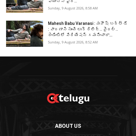
ఫ్యాన్స్ ఫైర్..
Sunday, 9 August 2026, 8:58 AM
Mahesh Babu Varanasi : మహేష్ బర్త్ డే
: వారణాసి నుంచి లుక్ రిలీజ్.. వైరల్..
రెండింటిలో వేరియేషన్ గమనించారా…
Sunday, 9 August 2026, 8:52 AM
ABOUT US