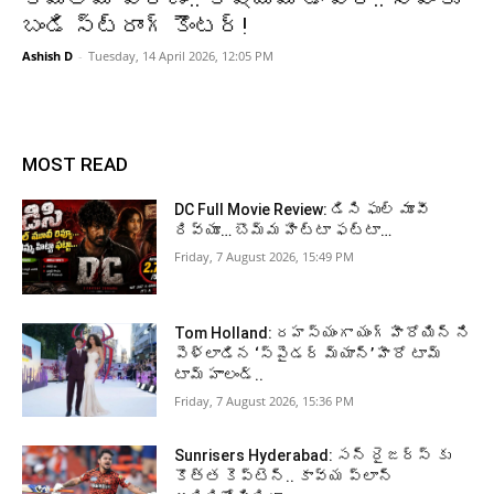
బండి స్ట్రాంగ్‌ కౌంటర్‌!
Ashish D
-
Tuesday, 14 April 2026, 12:05 PM
MOST READ
DC Full Movie Review: డిసి ఫుల్ మూవీ
రివ్యూ… బొమ్మ హిట్టా ఫట్టా…
Friday, 7 August 2026, 15:49 PM
Tom Holland: రహస్యంగా యంగ్ హీరోయిన్ ని
పెళ్లాడిన ‘స్పైడర్ మ్యాన్’ హీరో టామ్
టామ్ హాలండ్..
Friday, 7 August 2026, 15:36 PM
Sunrisers Hyderabad: సన్ రైజర్స్ కు
కొత్త కెప్టెన్.. కావ్య ప్లాన్