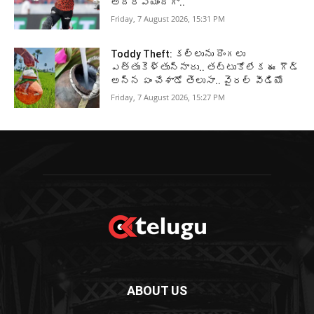
అదిరిపోయిందిగా..
Friday, 7 August 2026, 15:31 PM
Toddy Theft: కల్లును దొంగలు
ఎత్తుకెళ్తున్నారు.. తట్టుకోలేక ఈ గౌడ్
అన్న ఏం చేశాడో తెలుసా.. వైరల్ వీడియో
Friday, 7 August 2026, 15:27 PM
ABOUT US