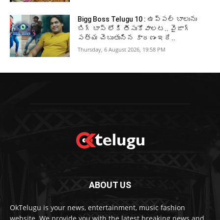
Bigg Boss Telugu 10 : ఉప్పల్ బాలును
బిగ్ బాస్ లోకి తీసుకోవాలట.. వైజాగ్
సత్య చెబుతున్న కారణం ఇదే..
Thursday, 6 August 2026, 19:58 PM
ABOUT US
OkTelugu is your news, entertainment, music fashion
website. We provide you with the latest breaking news and