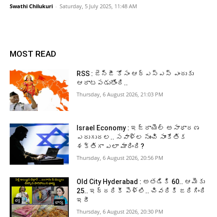
Swathi Chilukuri
-
Saturday, 5 July 2025, 11:48 AM
MOST READ
RSS : జెన్‌జీ కోసం ఆర్‌ఎస్‌ఎస్‌ ఎందుకు
ఆరాటపడుతోంది..
Thursday, 6 August 2026, 21:03 PM
Israel Economy : ఇజ్రాయెల్‌ అసాధారణ
ఎదుగుదల.. సవాళ్ల నుంచి సాంకేతిక
శక్తిగా ఎలా మారింది?
Thursday, 6 August 2026, 20:56 PM
Old City Hyderabad : అతడికి 60.. ఆమెకు
25.. ఇద్దరికీ పెళ్లి.. చివరికి జరిగింది
ఇదీ
Thursday, 6 August 2026, 20:30 PM