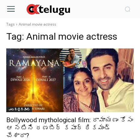
Tags
Animal movie actress
Tag:
Animal movie actress
ఎంటర్టైన్మెంట్
Bollywood mythological film: రామాయణం కోసం
ఆ నటిని రణబీర్ కపూర్ రికమండ్
చేశారా?