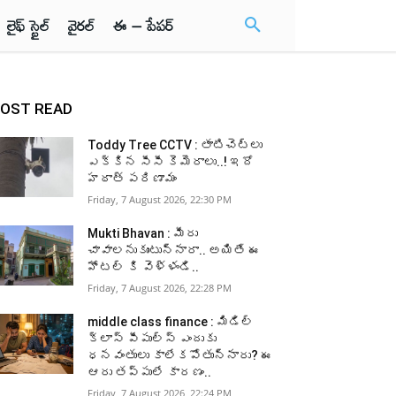
లైఫ్ స్టైల్
వైరల్
ఈ – పేపర్
OST READ
Toddy Tree CCTV : తాటిచెట్లు
ఎక్కిన సీసీ కెమెరాలు..! ఇదో
హఠాత్ పరిణామం
Friday, 7 August 2026, 22:30 PM
Mukti Bhavan : మీరు
చావాలనుకుంటున్నారా.. అయితే ఈ
హోటల్ కి వెళ్ళండి..
Friday, 7 August 2026, 22:28 PM
middle class finance : మిడిల్
క్లాస్ పీపుల్స్ ఎందుకు
ధనవంతులు కాలేకపోతున్నారు? ఈ
ఆరు తప్పులే కారణం..
Friday, 7 August 2026, 22:24 PM