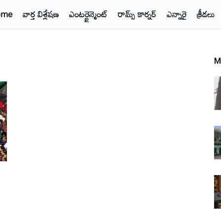
ome
వార్త విశ్లేషణ
ఎంటర్టైన్మెంట్
రామ్స్ కార్నర్
ఎన్నారై
క్రీడలు
M