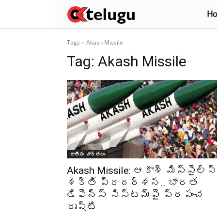
H
Tags
Akash Missile
Tag:
Akash Missile
జాతీయ వార్తలు
Akash Missile: ఆకాశ్‌ మిస్సైల్స్‌
శక్తి ప్రదర్శన.. భారత
డిఫెన్స్‌ సిస్టమ్‌పై ప్రపంచ
దృష్టి