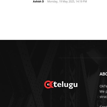
Ashish D
-
Monday, 19 May 2025, 14:19 PM
AB
OkTe
We p
stra
Cont