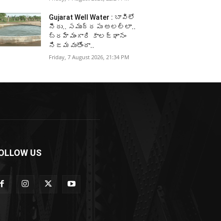
Gujarat Well Water : బావిలో
నీరు.. సముద్రపు అలల్లా..
బ్రహ్మంగారి కాలజ్ఞానం
నిజమవుతోందా..
Friday, 7 August 2026, 21:34 PM
OLLOW US