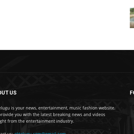
OUT US
F
lugu is your news, entertainment, music fashion website.
rovide you with the latest breaking news and videos
ight from the entertainment industry.
act us:
oktelugu.com@gmail.com