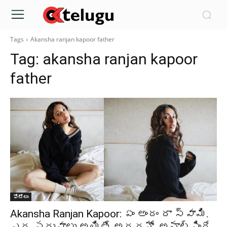
Tags
Akansha ranjan kapoor father
Tag:
akansha ranjan kapoor
father
ఫోటోలు
Akansha Ranjan Kapoor: ఏం అందం రా స్వామి.
ఎద పరువాలు అయితే అదరహో అనాల్సిందే..