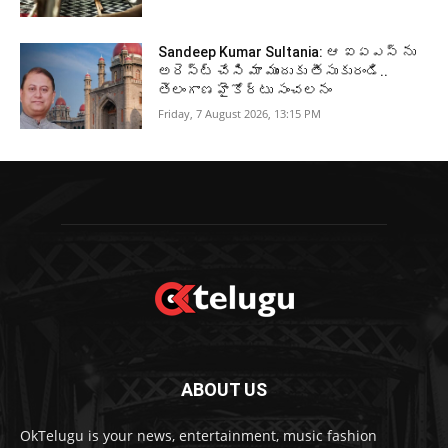
Sandeep Kumar Sultania: ఆ ఐఏఎస్ ను
అరెస్ట్ చేసి మా ముందుకు తీసుకురండి..
తెలంగాణ హైకోర్టు సంచలనం
Friday, 7 August 2026, 13:15 PM
ABOUT US
OkTelugu is your news, entertainment, music fashion