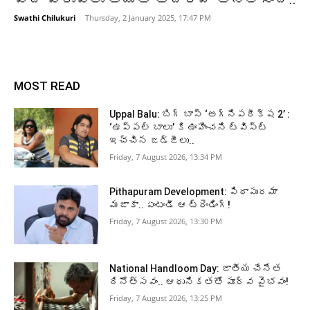
Swathi Chilukuri
-
Thursday, 2 January 2025, 17:47 PM
MOST READ
Uppal Balu: బిగ్ బాస్ ‘అగ్నిపరీక్ష 2’ :
‘ఉప్పల్ బాలు’ కి ఊహించని ట్విస్ట్
ఇచ్చిన జడ్జీలు..
Friday, 7 August 2026, 13:34 PM
Pithapuram Development: పిఠాపురమా
మజాకా.. ఏంటండీ ఆ ట్రెండింగ్!
Friday, 7 August 2026, 13:30 PM
National Handloom Day: జాతీయ చేనేత
దినోత్సవం.. ఆధునికతతో పూర్వ వైభవం!
Friday, 7 August 2026, 13:25 PM