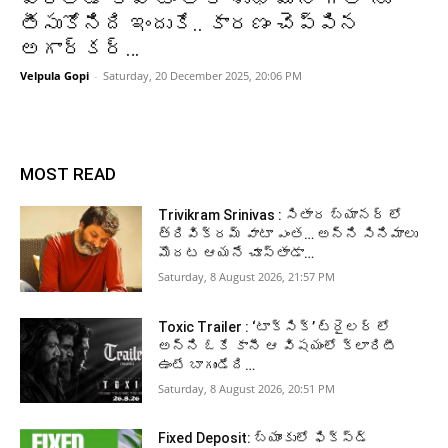
తీసుకోనిది ఇందుకే.. కారణం చెప్పిన
అగార్కర్…
Velpula Gopi
-
Saturday, 20 December 2025, 20:06 PM
MOST READ
Trivikram Srinivas : సితార బ్యానర్ లో
త్రివిక్రమ్ వాటా ఎంత… అన్ని సినిమాలు
మొదట ఆయనే చూస్తాడా…
Saturday, 8 August 2026, 21:57 PM
Toxic Trailer : ‘టాక్సిక్’ ట్రైలర్ లో
అన్ని ఓకే కానీ ఆ విషయంలో క్లారిటీ
ఉంటే బాగుండేది…
Saturday, 8 August 2026, 20:51 PM
Fixed Deposit: బ్యాంకులో ఫిక్స్డ్