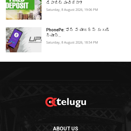
డిపాజిట్ మంచిదేనా?
Saturday, 8 August 2026, 19:06 PM
PhonePe: ఫోన్ పే యూజర్స్ కు గుడ్
న్యూస్..
Saturday, 8 August 2026, 18:54 PM
ABOUT US