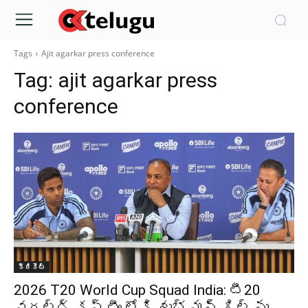
Tags
Ajit agarkar press conference
Tag:
ajit agarkar press
conference
క్రికెట్‌
2026 T20 World Cup Squad India: టీ20
వరల్డ్ కప్ టీం లోకి శుభ్ మన్ గిల్ ను