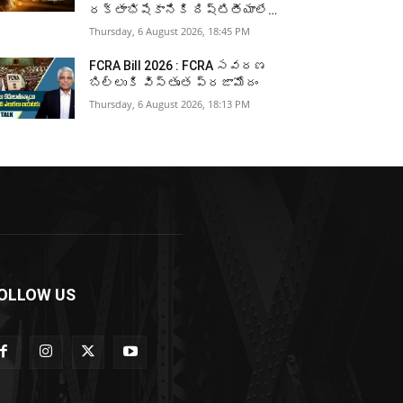
రక్తాభిషేకానికి దిష్టితీయాలే…
Thursday, 6 August 2026, 18:45 PM
FCRA Bill 2026 : FCRA సవరణ
బిల్లుకి విస్తృత ప్రజామోదం
Thursday, 6 August 2026, 18:13 PM
OLLOW US