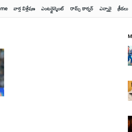
ome
వార్త విశ్లేషణ
ఎంటర్టైన్మెంట్
రామ్స్ కార్నర్
ఎన్నారై
క్రీడలు
M