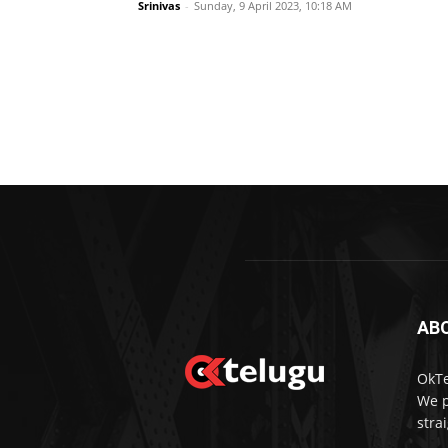
Srinivas
-
Sunday, 9 April 2023, 10:18 AM
AB
OkTe
We p
stra