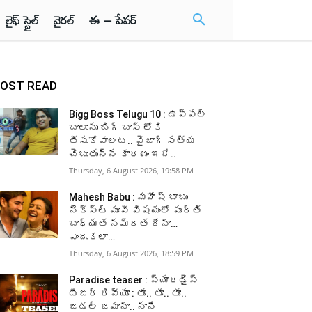
లైఫ్ స్టైల్
వైరల్
ఈ – పేపర్
OST READ
Bigg Boss Telugu 10 : ఉప్పల్
బాలును బిగ్ బాస్ లోకి
తీసుకోవాలట.. వైజాగ్ సత్య
చెబుతున్న కారణం ఇదే..
Thursday, 6 August 2026, 19:58 PM
Mahesh Babu : మహేష్ బాబు
నెక్స్ట్ మూవీ విషయంలో పూర్తి
బాధ్యత నమ్రత దేనా…
ఎందుకలా…
Thursday, 6 August 2026, 18:59 PM
Paradise teaser : ప్యారడైస్
టీజర్ రివ్యూ : తూ.. తూ.. తూ..
జడల్ జమానా.. నాని