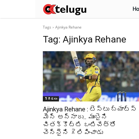
H
Tags
Ajinkya Rehane
Tag:
Ajinkya Rehane
క్రీడలు
Ajinkya Rehane : టెస్టు బ్యాట్స్
మెన్ అన్నారు.. ముంబైని
చితక్కొట్టి ఒంటిచేత్తో
చెన్నైని గెలిపించాడు