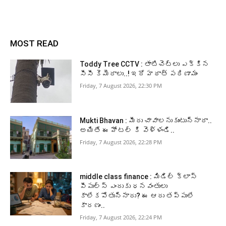
MOST READ
Toddy Tree CCTV : తాటిచెట్లు ఎక్కిన
సీసీ కెమెరాలు..! ఇదో హఠాత్ పరిణామం
Friday, 7 August 2026, 22:30 PM
Mukti Bhavan : మీరు చావాలనుకుంటున్నారా..
అయితే ఈ హోటల్ కి వెళ్ళండి..
Friday, 7 August 2026, 22:28 PM
middle class finance : మిడిల్ క్లాస్
పీపుల్స్ ఎందుకు ధనవంతులు
కాలేకపోతున్నారు? ఈ ఆరు తప్పులే
కారణం..
Friday, 7 August 2026, 22:24 PM