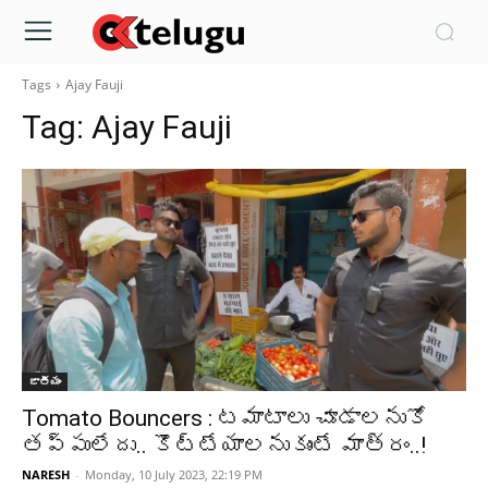
Tags
Ajay Fauji
Tag:
Ajay Fauji
జాతీయం
Tomato Bouncers : టమాటాలు చూడాలనుకో
తప్పులేదు.. కొట్టేయాలనుకుంటే మాత్రం..!
NARESH
-
Monday, 10 July 2023, 22:19 PM