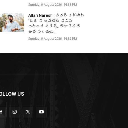
Sunday, 9 August 2026, 14:38 PM
Allari Naresh : పవన్ కళ్యాణ్
‘ఓజీ’ ని ఇమిటేట్ చేసిన
అల్లరి నరేష్..తేడా కొడితే
అంతే సంగతులు..
Sunday, 9 August 2026, 14:32 PM
OLLOW US