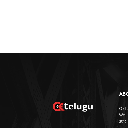
AB
OkTe
We p
stra