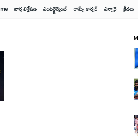
ome
వార్త విశ్లేషణ
ఎంటర్టైన్మెంట్
రామ్స్ కార్నర్
ఎన్నారై
క్రీడలు
M