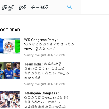
లైఫ్ స్టైల్
వైరల్
ఈ – పేపర్
OST READ
YSR Congress Party :
‘అమరావతి మాదిరిగానే డీఎస్సీ
2025’.. వైసిపి ఒంటరి!
Sunday, 9 August 2026, 15:32 PM
Team India : టీమిండియా పై
చేతబడి చేశారా.. పదిమంది
ప్లేయర్లు జట్టుకు దూరం.. ఏం
జరుగుతోంది..
Sunday, 9 August 2026, 14:52 PM
Telangana Congress :
టీపీసీసీలో నలుగురు వర్కింగ్‌
ప్రెసిడెంట్ల.. సామాజిక
సమతుల్యతకు ప్రాధాన్యం