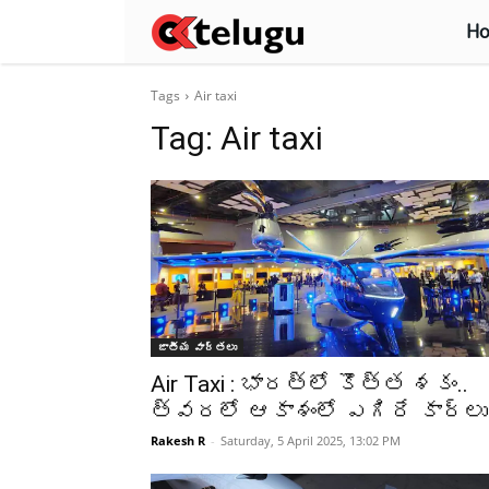
H
Tags
Air taxi
Tag:
Air taxi
జాతీయ వార్తలు
Air Taxi : భారత్‌లో కొత్త శకం..
త్వరలో ఆకాశంలో ఎగిరే కార్లు
Rakesh R
-
Saturday, 5 April 2025, 13:02 PM