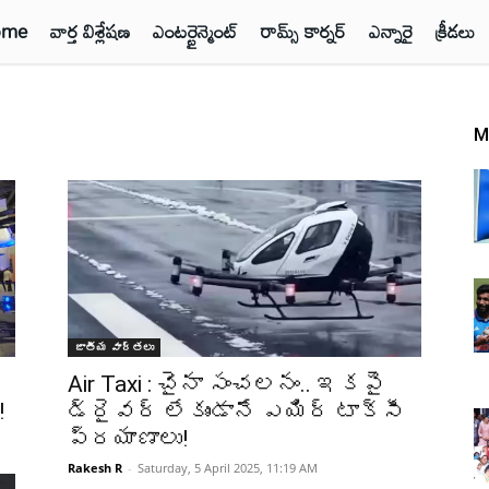
ome
వార్త విశ్లేషణ
ఎంటర్టైన్మెంట్
రామ్స్ కార్నర్
ఎన్నారై
క్రీడలు
M
జాతీయ వార్తలు
Air Taxi : చైనా సంచలనం.. ఇకపై
!
డ్రైవర్ లేకుండానే ఎయిర్ టాక్సీ
ప్రయాణాలు!
Rakesh R
-
Saturday, 5 April 2025, 11:19 AM