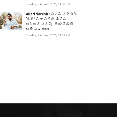
Sunday, 9 August 2026, 14:38 PM
Allari Naresh : పవన్ కళ్యాణ్
‘ఓజీ’ ని ఇమిటేట్ చేసిన
అల్లరి నరేష్..తేడా కొడితే
అంతే సంగతులు..
Sunday, 9 August 2026, 14:32 PM