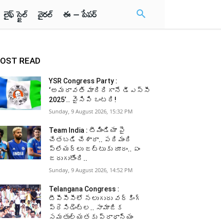
లైఫ్ స్టైల్
వైరల్
ఈ – పేపర్
OST READ
YSR Congress Party :
‘అమరావతి మాదిరిగానే డీఎస్సీ
2025’.. వైసిపి ఒంటరి!
Sunday, 9 August 2026, 15:32 PM
Team India : టీమిండియా పై
చేతబడి చేశారా.. పదిమంది
ప్లేయర్లు జట్టుకు దూరం.. ఏం
జరుగుతోంది..
Sunday, 9 August 2026, 14:52 PM
Telangana Congress :
టీపీసీసీలో నలుగురు వర్కింగ్‌
ప్రెసిడెంట్ల.. సామాజిక
సమతుల్యతకు ప్రాధాన్యం