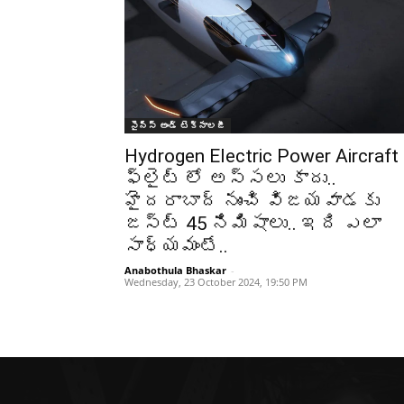
సైన్స్‌ అండ్‌ టెక్నాలజీ
Hydrogen Electric Power Aircraft 
ఫ్లైట్ లో అస్సలు కాదు..
హైదరాబాద్ నుంచి విజయవాడకు
జస్ట్ 45 నిమిషాలు.. ఇది ఎలా
సాధ్యమంటే..
Anabothula Bhaskar
-
Wednesday, 23 October 2024, 19:50 PM