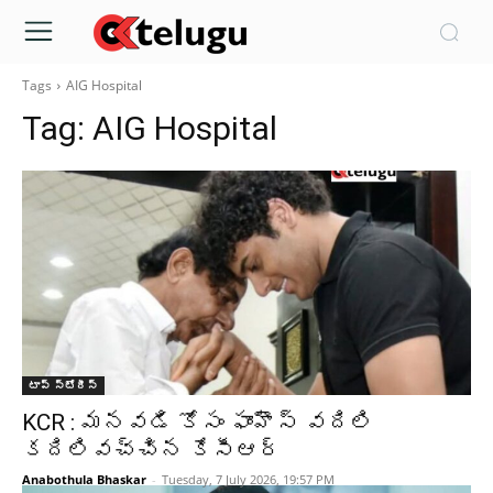
Tags
AIG Hospital
Tag:
AIG Hospital
టాప్ స్టోరీస్
KCR : మనవడి కోసం ఫాంహౌస్ వదిలి
కదిలివచ్చిన కేసీఆర్
Anabothula Bhaskar
-
Tuesday, 7 July 2026, 19:57 PM