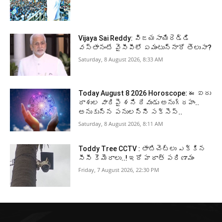
Vijaya Sai Reddy: విజయసాయిరెడ్డి
వస్తానంటే వైసీపీలో ఏమంటున్నారో తెలుసా?
Saturday, 8 August 2026, 8:33 AM
Today August 8 2026 Horoscope: ఈ ఐదు
రాశుల వారిపై శని దేవుడు అనుగ్రహం..
అనుకున్న పనులన్నీ సక్సెస్..
Saturday, 8 August 2026, 8:11 AM
Toddy Tree CCTV : తాటిచెట్లు ఎక్కిన
సీసీ కెమెరాలు..! ఇదో హఠాత్ పరిణామం
Friday, 7 August 2026, 22:30 PM