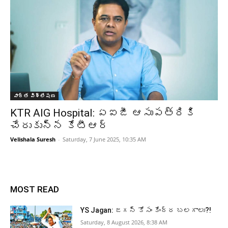
వార్త విశ్లేషణ
KTR AIG Hospital: ఏఐజీ ఆసుపత్రికి
చేరుకున్న కేటీఆర్
Velishala Suresh
-
Saturday, 7 June 2025, 10:35 AM
MOST READ
YS Jagan: జగన్ కోసం కేంద్ర బలగాలు?!
Saturday, 8 August 2026, 8:38 AM