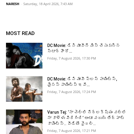
NARESH
-
Saturday, 18 April 2026, 7:43 AM
MOST READ
DC Movie: డిసి మూవీని మిస్ చేసుకున్న
స్టార్ హీరో…
Friday, 7 August 2026, 17:30 PM
DC Movie: డిసి మూవీ ప్లస్ పాయింట్స్,
మైనస్ పాయింట్స్ ఇవే…
Friday, 7 August 2026, 17:24 PM
Varun Tej: ‘నా చెల్లి నిర్లక్ష్యం వల్లే
నా కాళ్ళు విరిగింది’ అంటూ వరుణ్ తేజ్ హాట్
కామెంట్స్.. వీడియో వైరల్..
Friday, 7 August 2026, 17:21 PM