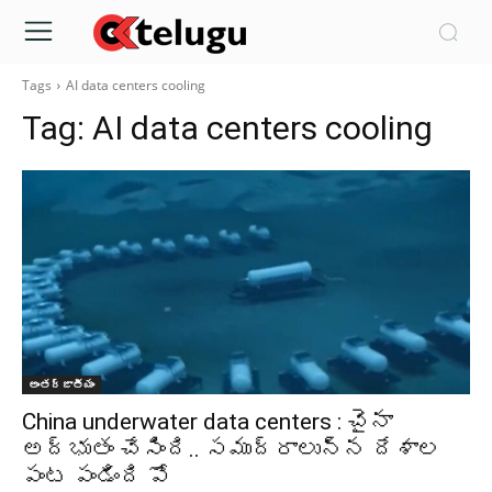
Tags
AI data centers cooling
Tag:
AI data centers cooling
అంతర్జాతీయం
China underwater data centers : చైనా
అద్భుతం చేసింది.. సముద్రాలున్న దేశాల
పంట పండింది పో