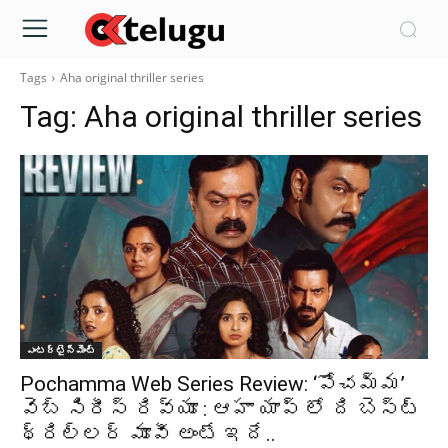
Tags
Aha original thriller series
Tag:
Aha original thriller series
ఎంటర్టైన్మెంట్
Pochamma Web Series Review: ‘పోచమ్మ’
వెబ్ సిరీస్ రివ్యూ : ఆహా యాప్ లో ది బెస్ట్
థ్రిల్లర్ మూవీ అంటే ఇదే..