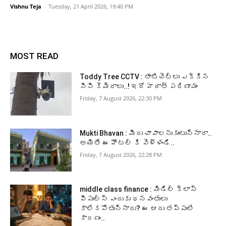
Vishnu Teja
-
Tuesday, 21 April 2026, 19:40 PM
MOST READ
Toddy Tree CCTV : తాటిచెట్లు ఎక్కిన
సీసీ కెమెరాలు..! ఇదో హఠాత్ పరిణామం
Friday, 7 August 2026, 22:30 PM
Mukti Bhavan : మీరు చావాలనుకుంటున్నారా..
అయితే ఈ హోటల్ కి వెళ్ళండి..
Friday, 7 August 2026, 22:28 PM
middle class finance : మిడిల్ క్లాస్
పీపుల్స్ ఎందుకు ధనవంతులు
కాలేకపోతున్నారు? ఈ ఆరు తప్పులే
కారణం..