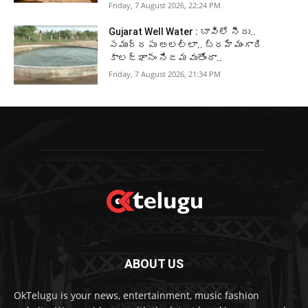
Friday, 7 August 2026, 22:24 PM
Gujarat Well Water : బావిలో నీరు..
సముద్రపు అలల్లా.. బ్రహ్మంగారి
కాలజ్ఞానం నిజమవుతోందా..
Friday, 7 August 2026, 21:34 PM
ABOUT US
OkTelugu is your news, entertainment, music fashion