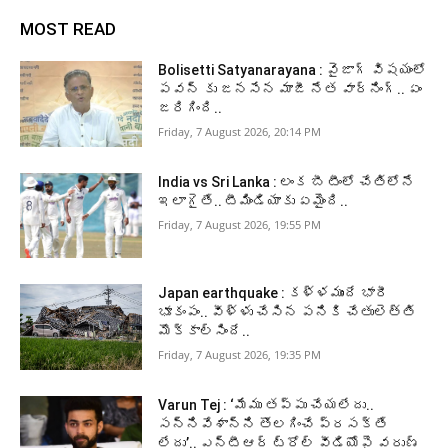
MOST READ
Bolisetti Satyanarayana : వైజాగ్ విషయంలో
పవన్ కు జనసేన మాజీ నేత వార్నింగ్.. ఏం
జరిగింది..
Friday, 7 August 2026, 20:14 PM
India vs Sri Lanka : లంక బీ టీంలో చేతిలోనే
ఇలాగైతే.. టీమిండియాకు ఏమైంది..
Friday, 7 August 2026, 19:55 PM
Japan earthquake : కళ్ళముందే భారీ
భూకంపం.. వీళ్ళు చేసిన పనికి చేతులెత్తి
మొక్కాల్సిందే..
Friday, 7 August 2026, 19:35 PM
Varun Tej : ‘మేము తప్పు చేయలేదు..
సన్నివేశాన్ని తొలగించే ప్రసక్తే
లేదు’.. ఎన్టీఆర్ ట్రోల్ వీడియోపై వరుణ్