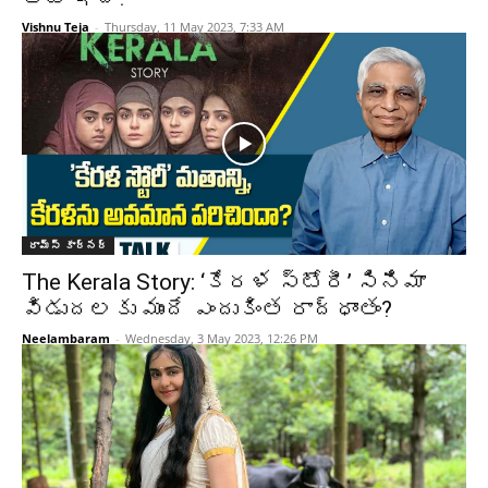
Vishnu Teja
-
Thursday, 11 May 2023, 7:33 AM
రామ్స్ కార్నర్
The Kerala Story: ‘కేరళ స్టోరీ’ సినిమా
విడుదలకు ముందే ఎందుకింత రాద్ధాంతం?
Neelambaram
-
Wednesday, 3 May 2023, 12:26 PM