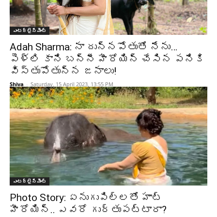
ఎంటర్టైన్మెంట్
Adah Sharma: నా దున్నపోతుతో నేను…
పెళ్లి కాని బన్నీ హీరోయిన్ చేసిన పనికి
విస్తుపోతున్న జనాలు!
Shiva
-
Saturday, 15 April 2023, 13:55 PM
ఎంటర్టైన్మెంట్
Photo Story: ఏనుగుపిల్లతో హాట్
హీరోయిన్.. ఎవరో గుర్తుపట్టారా?