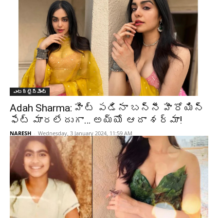
ఎంటర్టైన్మెంట్
Adah Sharma: హిట్ పడినా బన్నీ హీరోయిన్
ఫేట్ మారలేదుగా… అయ్యో ఆదా శర్మా!
NARESH
-
Wednesday, 3 January 2024, 11:59 AM