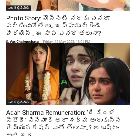
ఎంటర్టైన్మెంట్
Photo Story: మొన్నటి వరకు ఎవరూ
పట్టించుకోలేదు.. ఇప్పుడు ట్రెండీ
హీరోయిన్.. ఈ పాప ఎవరో తెలుసా?
S. Vas Chaimuchata
-
Friday, 12 May 2023, 16:01 PM
ఎంటర్టైన్మెంట్
Adah Sharma Remuneration: ‘ది కేరళ
స్టోరీ’ సినిమాకి అదా శర్మ అందుకున్న
రెమ్యూనరేషన్ ఎంతో తెలుసా..? అదృష్టం
అంటే ఇదే!