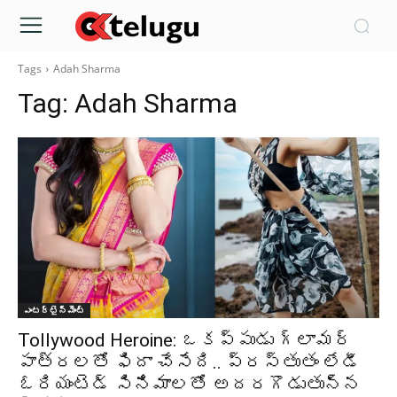
Tags
Adah Sharma
Tag:
Adah Sharma
ఎంటర్టైన్మెంట్
Tollywood Heroine: ఒకప్పుడు గ్లామర్
పాత్రలతో ఫిదా చేసేది.. ప్రస్తుతం లేడీ
ఓరియంటెడ్ సినిమాలతో అదరగొడుతున్న