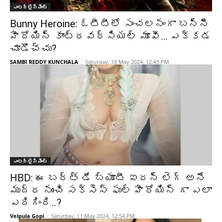
ఎంటర్టైన్మెంట్
Bunny Heroine: ఓటీటీలో సంచలనంగా బన్నీ
హీరోయిన్ కాంట్రవర్సియల్ మూవీ… ఎక్కడ
చూడొచ్చు?
SAMBI REDDY KUNCHALA
-
Saturday, 18 May 2024, 12:43 PM
ఎంటర్టైన్మెంట్
HBD: ఈ బర్త్ డే బ్యూటీ ఐరన్ లెగ్ అనే
ముద్ర నుంచి సక్సెస్ ఫుల్ హీరోయిన్ గా ఎలా
ఎదిగింది..?
Velpula Gopi
-
Saturday, 11 May 2024, 12:54 PM