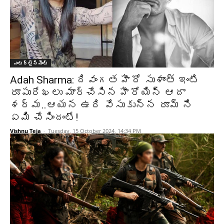
ఎంటర్టైన్మెంట్
Adah Sharma: దివంగత హీరో సుశాంత్ ఇంటి
రూపురేఖలు మార్చేసిన హీరోయిన్ ఆదా
శర్మ..ఆయన ఉరి వేసుకున్న రూమ్ ని
ఏమి చేసిందంటే!
Vishnu Teja
-
Tuesday, 15 October 2024, 14:34 PM