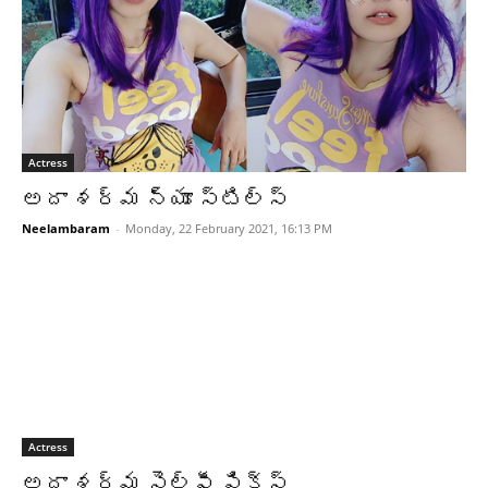
Actress
అదా శర్మ న్యూ స్టిల్స్‌
Neelambaram
-
Monday, 22 February 2021, 16:13 PM
Actress
అదా శర్మ సెల్ఫీ పిక్స్