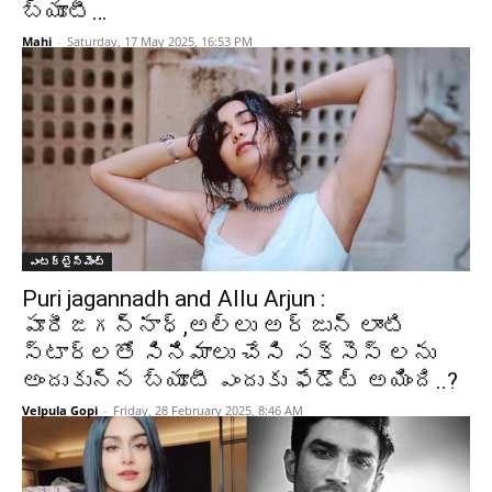
బ్యూటీ…
Mahi
-
Saturday, 17 May 2025, 16:53 PM
ఎంటర్టైన్మెంట్
Puri jagannadh and Allu Arjun :
పూరీజగన్నాధ్,అల్లు అర్జున్ లాంటి
స్టార్లతో సినిమాలు చేసి సక్సెస్ లను
అందుకున్న బ్యూటీ ఎందుకు ఫేడౌట్ అయింది..?
Velpula Gopi
-
Friday, 28 February 2025, 8:46 AM