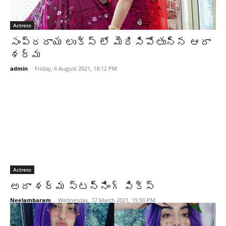
Actress
సంప్రదాయ లుక్స్ లో మెరిసిపోతున్న ఆదా
శర్మ
admin
-
Friday, 6 August 2021, 18:12 PM
Actress
అదా శర్మ స్టన్నింగ్‌ పిక్స్
Neelambaram
-
Wednesday, 17 March 2021, 15:50 PM