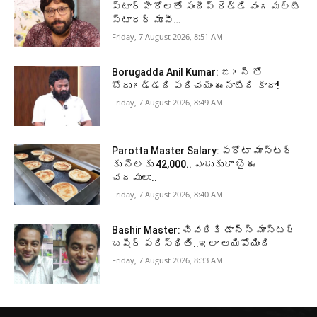
స్టార్ హీరోలతో సందీప్ రెడ్డి వంగ మల్టీ
స్టారర్ మూవీ…
Friday, 7 August 2026, 8:51 AM
Borugadda Anil Kumar: జగన్ తో
బోరుగడ్డది పరిచయం ఈనాటిది కాదా!
Friday, 7 August 2026, 8:49 AM
Parotta Master Salary: పరోటా మాస్టర్
కు నెలకు 42,000.. ఎందుకురా బై ఈ
చదవులు..
Friday, 7 August 2026, 8:40 AM
Bashir Master: చివరికి డాన్స్ మాస్టర్
బషీర్ పరిస్థితి..ఇలా అయిపోయింది
Friday, 7 August 2026, 8:33 AM