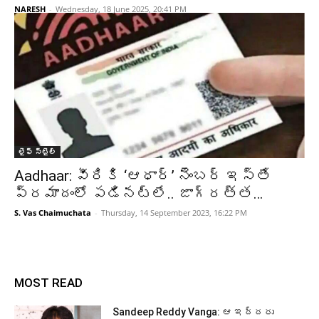
NARESH
-
Wednesday, 18 June 2025, 20:41 PM
లైఫ్ స్టైల్
Aadhaar: వీరికి ‘ఆధార్’ నెంబర్ ఇస్తే
ప్రమాదంలో పడినట్లే.. జాగ్రత్త…
S. Vas Chaimuchata
-
Thursday, 14 September 2023, 16:22 PM
MOST READ
Sandeep Reddy Vanga: ఆ ఇద్దరు