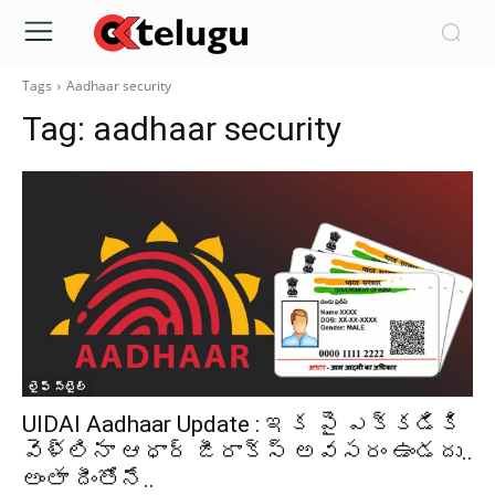
Tags
Aadhaar security
Tag:
aadhaar security
లైఫ్ స్టైల్
UIDAI Aadhaar Update : ఇక పై ఎక్కడికి
వెళ్లినా ఆధార్ జీరాక్స్ అవసరం ఉండదు..
అంతా దీంతోనే..