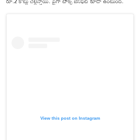
రూ.2 కోట్లు చెల్లిస్తాయి. పైగా టాక్స్‌ బెనిఫిట్‌ కూడా ఉంటుంది.
View this post on Instagram