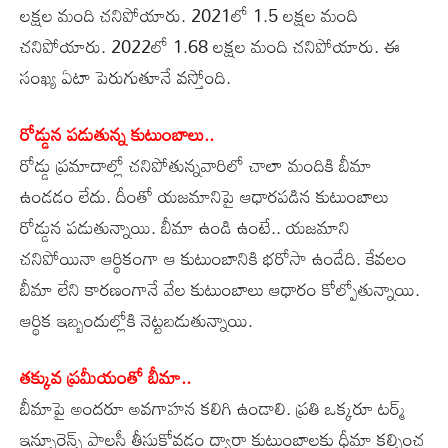
లక్షల మంది చనిపోయారు. 2021లో 1.5 లక్షల మంది
చనిపోయారు. 2022లో 1.68 లక్షల మంది చనిపోయారు. ఈ
సంఖ్య ఏటా పెరుగుతూనే వస్తోంది.
రోడ్డున పడుతున్న కుటుంబాలు..
రోడ్డు ప్రమాదాల్లో చనిపోతున్నవారిలో చాలా మందికి బీమా
ఉండడం లేదు. దీంతో యజమానిపై ఆధారపడిన కుటుంబాలు
రోడ్డున పడుతున్నాయి. బీమా ఉండి ఉంటే.. యజమాని
చనిపోయినా ఆర్థికంగా ఆ కుటుంబానికి భరోసా ఉండేది. కేవలం
బీమా లేని కారణంగానే వేల కుటుంబాలు ఆధారం కోల్పోతున్నాయి.
ఆర్థిక ఇబ్బందుల్లోకి నెట్టబడుతున్నాయి.
తక్కువ ప్రమీయంతో బీమా..
బీమాపై అందరూ అవగాహన కలిగి ఉండాలి. ప్రతి ఒక్కరూ టర్మ్‌
ఇన్సూరెన్స్‌ పాలసీ తీసుకోవడం ద్వారా కుటుంబాలకు ధీమా కల్పించ