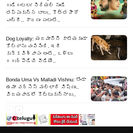
గుడిగంటలు’ సీరియల్ నుండి
తప్పుకున్న బాలు.. కొత్త హీరో
ఎంట్రీ.. కారణం ఏంటంటే..
Dog Loyalty: యజమానిని కాటేయకుండా
కోబ్రాను చంపేసింది. ఇదీ
కుక్కవిశ్వాసం అంటే.. ఒళ్లు
గగుర్పొడిచే వీడియో..
Bonda Uma Vs Malladi Vishnu: బోండా
ఉమా వర్సెస్ మల్లాది విష్ణు..
విజయవాడలో కొట్టుకున్నారు..