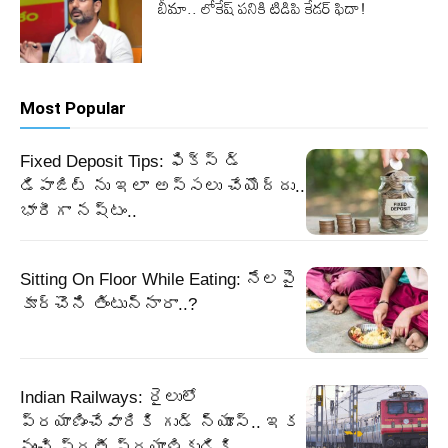
బీమా.. లోకేష్ పనికి టిడిపి కేడర్ ఫిదా!
Most Popular
Fixed Deposit Tips: ఫిక్స్ డ్
డిపాజిట్ ను ఇలా అస్సలు చేయొద్దు..
భారీగా నష్టం..
Sitting On Floor While Eating: నేలపై
కూర్చొని తింటున్నారా..?
Indian Railways: రైలులో
ప్రయాణించేవారికి గుడ్ న్యూస్.. ఇక
నుంచి ప్రతీ ప్రయాణికుడికి..