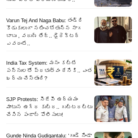
Varun Tej And Naga Babu: తండ్రి
కొడుకులుగా నటించబోతున్న నాగ
బాబు , వరుణ్ తేజ్.. డైరెక్టర్
ఎవరంటే..
India Tax System: మనం కట్టే
పన్నులతో ప్రభుత్వం దేనికి.. ఎంత
ఖర్చు చేస్తుంది?
SJP Protests: సీజేపీ ఉద్యమం
మాటున ఉగ్ర కుట్ర.. గుట్టరట్టు
చేసిన పంజాబ్‌ పోలీసులు!
Gunde Ninda Gudigantalu: ‘గుండె నిండా