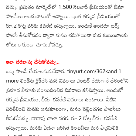
వచ్చు. ప్రస్తుతం మార్కెట్‌లో 1,500 నెలవారీ ప్రీమియంతో బీమా
పాలసీలు అందుబాటులో ఉన్నాయి. ఇంత తక్కువ ప్రీమియంతో
రూ.2 కోట్ల వరకు కవరేజీ ఇస్తున్నాయి. అందుకే అందరూ టర్మ్‌
పాలసీ తీసుకోవడం ద్వారా మనం చనిపోయినా మన కుటుంబాలకు
లోటు రాకుండా చూసుకోవచ్చు.
ఇలా దరఖాస్తు చేసుకోవచ్చు..
టర్మ్‌ పాలసీ చేయాలనుకునేవారు tinyurt.com/362kand 1
more లింక్‌ను క్లిక్‌చేసి మన వివరాలు ఎంటర్‌ చేయగానే దేశంలోని
ప్రమాద బీమాకు సంబందించిన వివరాలు కనిపిస్తాయి. అందులో
తక్కువ ప్రీమియం, బీమా కవరేజీ వివరాలు ఉంటాయి. వీటిని
పరిశీలించి మనకు అనుకూలంగా, మనం చెల్లించగల పాలసీలు
తీసుకోవచ్చు. దాదాపు చాలా వరకు రూ.2 కోట్ల బీమా కవరేజీ
ఇస్తున్నాయి. మనకు ఏదైనా జరిగితే కంపెనీలు మన ఫ్యామిలీకి