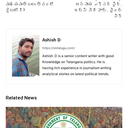
ముఖ్యమంత్రులు త్వరలో
అనసూయ ఎక్సర్ సైజ్..
జైలులోకి?
ఇట్స్ వెరీ హాట్.. వైరల్
పిక్
Ashish D
https://oktelugu.com/
Ashish. D is a senior content writer with good
Knowledge on Telangana politics. He is
having rich experience in journalism writing
analytical stories on latest political trends.
Related News