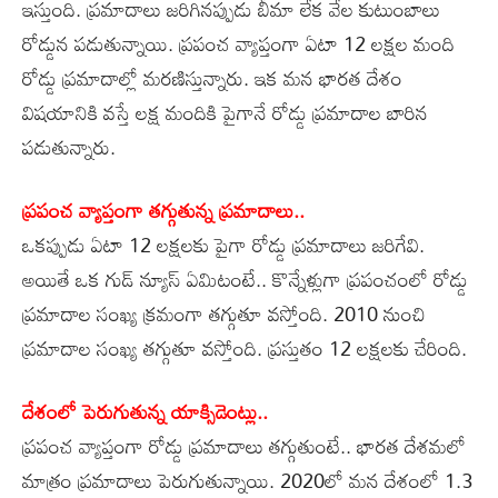
ఇస్తుంది. ప్రమాదాలు జరిగినప్పుడు బీమా లేక వేల కుటుంబాలు
రోడ్డున పడుతున్నాయి. ప్రపంచ వ్యాప్తంగా ఏటా 12 లక్షల మంది
రోడ్డు ప్రమాదాల్లో మరణిస్తున్నారు. ఇక మన భారత దేశం
విషయానికి వస్తే లక్ష మందికి పైగానే రోడ్డు ప్రమాదాల బారిన
పడుతున్నారు.
ప్రపంచ వ్యాప్తంగా తగ్గుతున్న ప్రమాదాలు..
ఒకప్పుడు ఏటా 12 లక్షలకు పైగా రోడ్డు ప్రమాదాలు జరిగేవి.
అయితే ఒక గుడ్‌ న్యూస్‌ ఏమిటంటే.. కొన్నేళ్లుగా ప్రపంచంలో రోడ్డు
ప్రమాదాల సంఖ్య క్రమంగా తగ్గుతూ వస్తోంది. 2010 నుంచి
ప్రమాదాల సంఖ్య తగ్గుతూ వస్తోంది. ప్రస్తుతం 12 లక్షలకు చేరింది.
దేశంలో పెరుగుతున్న యాక్సిడెంట్లు..
ప్రపంచ వ్యాప్తంగా రోడ్డు ప్రమాదాలు తగ్గుతుంటే.. భారత దేశమలో
మాత్రం ప్రమాదాలు పెరుగుతున్నాయి. 2020లో మన దేశంలో 1.3