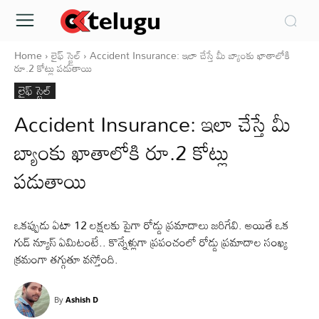
Home
లైఫ్ స్టైల్
Accident Insurance: ఇలా చేస్తే మీ బ్యాంకు ఖాతాలోకి
రూ.2 కోట్లు పడుతాయి
లైఫ్ స్టైల్
Accident Insurance: ఇలా చేస్తే మీ
బ్యాంకు ఖాతాలోకి రూ.2 కోట్లు
పడుతాయి
ఒకప్పుడు ఏటా 12 లక్షలకు పైగా రోడ్డు ప్రమాదాలు జరిగేవి. అయితే ఒక
గుడ్‌ న్యూస్‌ ఏమిటంటే.. కొన్నేళ్లుగా ప్రపంచంలో రోడ్డు ప్రమాదాల సంఖ్య
క్రమంగా తగ్గుతూ వస్తోంది.
By
Ashish D