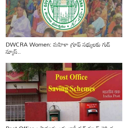
DWCRA Women: మహిళా గ్రూప్ సభ్యులకు గుడ్
న్యూస్..