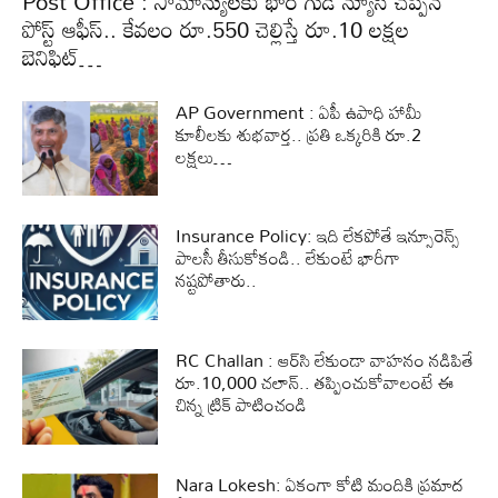
Post Office : సామాన్యులకు భారీ గుడ్ న్యూస్ చెప్పిన
పోస్ట్ ఆఫీస్.. కేవలం రూ.550 చెల్లిస్తే రూ.10 లక్షల
బెనిఫిట్…
AP Government : ఏపీ ఉపాధి హామీ
కూలీలకు శుభవార్త.. ప్రతి ఒక్కరికి రూ.2
లక్షలు…
Insurance Policy: ఇది లేకపోతే ఇన్సూరెన్స్
పాలసీ తీసుకోకండి.. లేకుంటే భారీగా
నష్టపోతారు..
RC Challan : ఆర్‌సి లేకుండా వాహనం నడిపితే
రూ.10,000 చలాన్.. తప్పించుకోవాలంటే ఈ
చిన్న ట్రిక్ పాటించండి
Nara Lokesh: ఏకంగా కోటి మందికి ప్రమాద