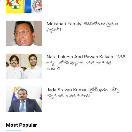
Mekapati Family: టిడిపిలోకి బలమైన ఆ
ఫ్యామిలీ!
Nara Lokesh And Pawan Kalyan: ‘పవన్
అన్న’.. లోకేష్ వ్యూహం వెనుక అంత కథ
ఉందా?!
Jada Sravan Kumar: వైసీపీ ఖతం.. తేల్చి
చెప్పిన జడ శ్రావణ్ కుమార్!
Most Popular