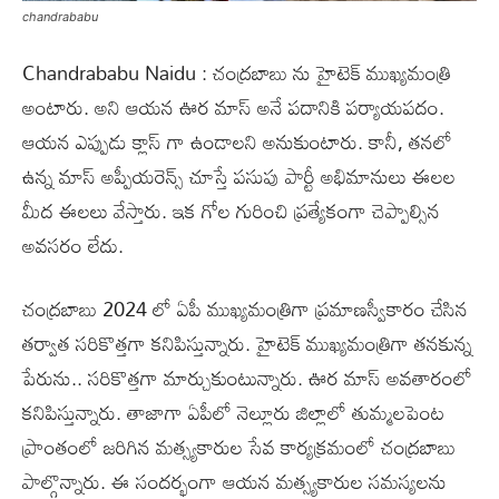
chandrababu
Chandrababu Naidu : చంద్రబాబు ను హైటెక్ ముఖ్యమంత్రి
అంటారు. అని ఆయన ఊర మాస్ అనే పదానికి పర్యాయపదం.
ఆయన ఎప్పుడు క్లాస్ గా ఉండాలని అనుకుంటారు. కానీ, తనలో
ఉన్న మాస్ అప్పీయరెన్స్ చూస్తే పసుపు పార్టీ అభిమానులు ఈలల
మీద ఈలలు వేస్తారు. ఇక గోల గురించి ప్రత్యేకంగా చెప్పాల్సిన
అవసరం లేదు.
చంద్రబాబు 2024 లో ఏపీ ముఖ్యమంత్రిగా ప్రమాణస్వీకారం చేసిన
తర్వాత సరికొత్తగా కనిపిస్తున్నారు. హైటెక్ ముఖ్యమంత్రిగా తనకున్న
పేరును.. సరికొత్తగా మార్చుకుంటున్నారు. ఊర మాస్ అవతారంలో
కనిపిస్తున్నారు. తాజాగా ఏపీలో నెల్లూరు జిల్లాలో తుమ్మలపెంట
ప్రాంతంలో జరిగిన మత్స్యకారుల సేవ కార్యక్రమంలో చంద్రబాబు
పాల్గొన్నారు. ఈ సందర్భంగా ఆయన మత్స్యకారుల సమస్యలను