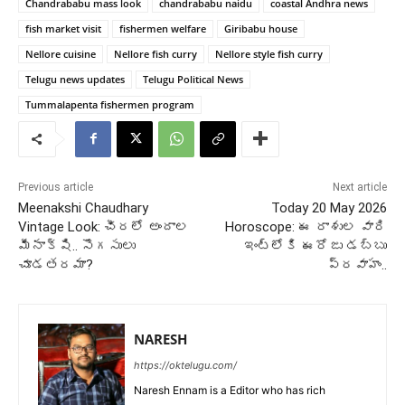
Chandrababu mass look
chandrababu naidu
coastal Andhra news
fish market visit
fishermen welfare
Giribabu house
Nellore cuisine
Nellore fish curry
Nellore style fish curry
Telugu news updates
Telugu Political News
Tummalapenta fishermen program
Previous article
Next article
Meenakshi Chaudhary
Today 20 May 2026
Vintage Look: చీరలో అందాల
Horoscope: ఈ రాశుల వారి
మీనాక్షి.. సొగసులు
ఇంట్లోకి ఈరోజు డబ్బు
చూడతరమా?
ప్రవాహం..
NARESH
https://oktelugu.com/
Naresh Ennam is a Editor who has rich