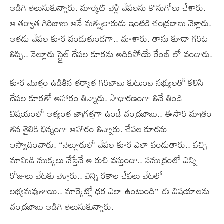
అడిగి తెలుసుకున్నారు. మార్కెట్ వెళ్లి చేపలను కొనుగోలు చేశారు.
ఆ తర్వాత గిరిబాబు అనే మత్స్యకారుడు ఇంటికి చంద్రబాబు వెళ్లారు.
అతడు చేపల కూర వండుతుండగా.. చూశారు. తాను కూడా గరిట
తిప్పి.. నెల్లూరు స్టైల్ చేపల కూరను అదిరిపోయే రేంజ్ లో వండారు.
కూర మొత్తం ఉడికిన తర్వాత గిరిబాబు కుటుంబ సభ్యులతో కలిసి
చేపల కూరతో ఆహారం తిన్నారు. సాధారణంగా తినే తిండి
విషయంలో అత్యంత జాగ్రత్తగా ఉండే చంద్రబాబు.. ఈసారి మాత్రం
తన శైలికి భిన్నంగా ఆహారం తిన్నారు. చేపల కూరను
ఆస్వాదించారు. “నెల్లూరులో చేపల కూర ఎలా వండుతారు.. పచ్చి
మామిడి ముక్కలు వేస్తేనే ఆ రుచి వస్తుందా.. సముద్రంలో ఎన్ని
రోజులు వేటకు వెళ్తారు.. ఎన్ని రకాల చేపలు వేటలో
లభ్యమవుతాయి.. మార్కెట్లో ధర ఎలా ఉంటుంది” ఈ విషయాలను
చంద్రబాబు అడిగి తెలుసుకున్నారు.