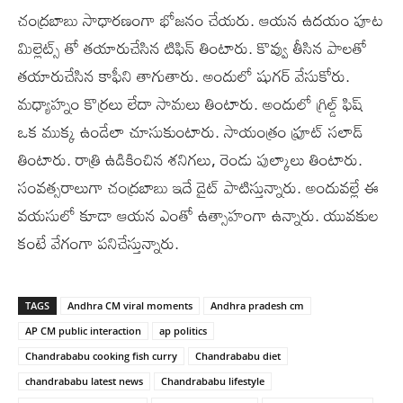
చంద్రబాబు సాధారణంగా భోజనం చేయరు. ఆయన ఉదయం పూట
మిల్లెట్స్ తో తయారుచేసిన టిఫిన్ తింటారు. కొవ్వు తీసిన పాలతో
తయారుచేసిన కాఫీని తాగుతారు. అందులో షుగర్ వేసుకోరు.
మధ్యాహ్నం కొర్రలు లేదా సామలు తింటారు. అందులో గ్రిల్డ్ ఫిష్
ఒక ముక్క ఉండేలా చూసుకుంటారు. సాయంత్రం ఫ్రూట్ సలాడ్
తింటారు. రాత్రి ఉడికించిన శనిగలు, రెండు పుల్కాలు తింటారు.
సంవత్సరాలుగా చంద్రబాబు ఇదే డైట్ పాటిస్తున్నారు. అందువల్లే ఈ
వయసులో కూడా ఆయన ఎంతో ఉత్సాహంగా ఉన్నారు. యువకుల
కంటే వేగంగా పనిచేస్తున్నారు.
TAGS
Andhra CM viral moments
Andhra pradesh cm
AP CM public interaction
ap politics
Chandrababu cooking fish curry
Chandrababu diet
chandrababu latest news
Chandrababu lifestyle