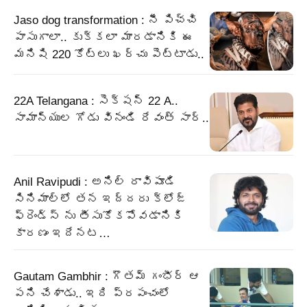
Jaso dog transformation : నీ పిచ్చి
పాసుగాలా.. కుక్కలా మారడానికి ఈ
మనిషి 220 కోట్లు ఖర్చు పెట్టాడు..
22A Telangana : సెక్షన్ 22 A..
సామాన్యుల గోడు వినండి రేవంత్ సార్..
Anil Ravipudi : అనిల్ రావిపూడి
సినిమాల్లో తన ఇద్దరు క్లోజ్
ఫ్రెండ్స్ ను తీసుకోకపోవడానికి
కారణం ఇదేనట…
Gautam Gambhir : గౌతమ్ గంభీర్ ఆ
పని చేశాడు.. ఇది ప్రపంచంలో