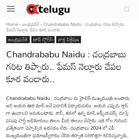
Home
ఆంధ్రప్రదేశ్‌
Chandrababu Naidu : చంద్రబాబు గరిట తిప్పారు..
ఫేమస్ నెల్లూరు చేపల కూర వండారు..
ఆంధ్రప్రదేశ్‌
టాప్ స్టోరీస్
వార్త విశ్లేషణ
Chandrababu Naidu : చంద్రబాబు
గరిట తిప్పారు.. ఫేమస్ నెల్లూరు చేపల
కూర వండారు..
Chandrababu Naidu : చంద్రబాబు ను హైటెక్ ముఖ్యమంత్రి అంటారు.
అని ఆయన ఊర మాస్ అనే పదానికి పర్యాయపదం. ఆయన ఎప్పుడు క్లాస్
గా ఉండాలని అనుకుంటారు. కానీ, తనలో ఉన్న మాస్ అప్పీయరెన్స్ చూస్తే
పసుపు పార్టీ అభిమానులు ఈలల మీద ఈలలు వేస్తారు. ఇక గోల గురించి
ప్రత్యేకంగా చెప్పాల్సిన అవసరం లేదు. చంద్రబాబు 2024 లో ఏపీ
ముఖ్యమంత్రిగా ప్రమాణస్వీకారం చేసిన తర్వాత సరికొత్తగా కనిపిస్తున్నారు.