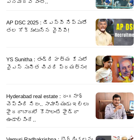
ఎనిమిదవ వింత..
AP DSC 2025 : డీఎస్సీ నిప్పుతో
తల గోక్కుంటున్న వైసీపీ!
YS Sunitha : తండ్రి హత్య కేసులో
వైఎస్ సునీత చివరి ప్రయత్నం!
Hyderabad real estate : రంగనాథ్
చెప్పింది నిజం.. సామాన్యుడు ఇల్లు
హైదరాబాదులో కొనాలంటే హైడ్రా
ఉండాల్సిందే..
Vemuri Radhakrishna : బొద్దింకలను