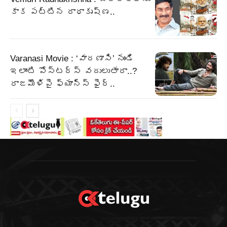
కాక పట్టిన రాధాకృష్ణ..
Varanasi Movie : ‘వారణాసి’ నుండి
ఇలాంటి పోస్టర్స్ వదులుతారా..?
రాజమౌళిపై ఫ్యాన్స్ ఫైర్..