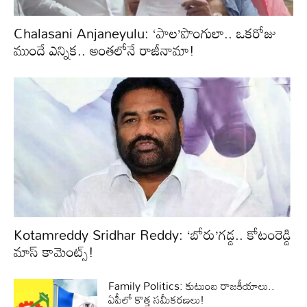
Chalasani Anjaneyulu: ‘పాల’పొంగులా.. ఒకరోజు
ముందే ఎన్నిక.. అంతలోనే రాజీనామా!
Kotamreddy Sridhar Reddy: ‘బోరు’గడ్డ.. కోటంరెడ్డి
మాస్ కామెంట్స్!
Family Politics: కుటుంబ రాజకీయాలు..
ఏపీలో కొత్త సమీకరణలు!