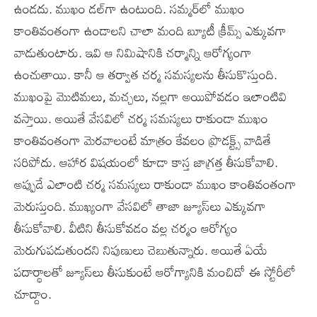
ఉండదు. ముఖం డల్‌గా ఉంటుంది. సమ్మర్‌లో ముఖం
కాంతివంతంగా ఉండాలని చాలా మంది బ్యూటీ క్రీమ్స్ ఎక్కువగా
వాడుతుంటారు. ఇవి ఆ నిమిషానికి చర్మాన్ని ఆరోగ్యంగా
ఉంచుతాయి. కానీ ఆ తర్వాత చర్మ సమస్యలను తీసుకొస్తుంది.
ముఖంపై మొటిమలు, మచ్చలు, నల్లగా అయిపోవడం ఇలాంటివి
వస్తాయి. అయితే వేసవిలో చర్మ సమస్యలు రాకుండా ముఖం
కాంతివంతంగా మెరవాలంటే మాత్రం కేవలం ప్రొడక్ట్స్ వాడితే
సరిపోదు. ఆహార విషయంలో కూడా కాస్త జాగ్రత్త తీసుకోవాలి.
అప్పుడే ఎలాంటి చర్మ సమస్యలు రాకుండా ముఖం కాంతివంతంగా
మెరుస్తుంది. ముఖ్యంగా వేసవిలో తాజా జ్యూస్‌లు ఎక్కువగా
తీసుకోవాలి. వీటిని తీసుకోవడం వల్ల చర్మం ఆరోగ్యం
మెరుగుపడుతుందని నిపుణులు చెబుతున్నారు. అయితే ఏయే
పదార్థాలతో జ్యూస్‌లు తీసుకుంటే ఆరోగ్యానికి మంచిదో ఈ స్టోరీలో
చూద్దాం.