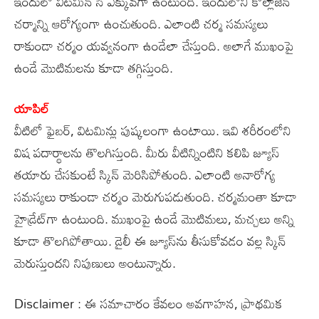
ఇందులో విటమిన్ సి ఎక్కువగా ఉంటుంది. ఇందులోని కొల్లాజెన్
చర్మాన్ని ఆరోగ్యంగా ఉంచుతుంది. ఎలాంటి చర్మ సమస్యలు
రాకుండా చర్మం యవ్వనంగా ఉండేలా చేస్తుంది. అలాగే ముఖంపై
ఉండే మొటిమలను కూడా తగ్గిస్తుంది.
యాపిల్
వీటిలో ఫైబర్, విటమిన్లు పుష్కలంగా ఉంటాయి. ఇవి శరీరంలోని
విష పదార్థాలను తొలగిస్తుంది. మీరు వీటిన్నింటిని కలిపి జ్యూస్
తయారు చేసకుంటే స్కిన్ మెరిసిపోతుంది. ఎలాంటి అనారోగ్య
సమస్యలు రాకుండా చర్మం మెరుగుపడుతుంది. చర్మమంతా కూడా
హైడ్రేట్‌గా ఉంటుంది. ముఖంపై ఉండే మొటిమలు, మచ్చలు అన్ని
కూడా తొలగిపోతాయి. డైలీ ఈ జ్యూస్‌ను తీసుకోవడం వల్ల స్కిన్
మెరుస్తుందని నిపుణులు అంటున్నారు.
Disclaimer : ఈ సమాచారం కేవలం అవగాహన, ప్రాథమిక