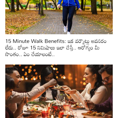
15 Minute Walk Benefits: ఇక వర్కౌట్లు అవసరం
లేదు.. రోజూ 15 నిమిషాలు ఇలా చేస్తే.. ఆరోగ్యం మీ
సొంతం.. ఏం చేయాలంటే..