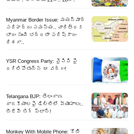
Myanmar Border Issue: మయన్మార్‌
సరిహద్దు సమస్య.. చారిత్రక
భారం నుంచి భద్రతా పరిష్కారం
దిశగా..
YSR Congress Party: వైసిపి పై
రగిలిపోతున్న ఆ వర్గం!
Telangana BJP: తెలంగాణ
రాజకీయాలపై ఢిల్లీలో వ్యూహాలు..
బీజేపీ బిగ్‌ ప్లాన్‌!
Monkey With Mobile Phone: కోతి