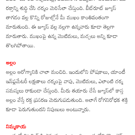
రక్తాన్ని శుద్ధి చేసి చర్మం మెరిసేలా చేస్తుంది. బీట్‌రూట్ జ్యూస్
తాగడం వల్ల కొన్ని రోజుల్లోనే మీ ముఖం కాంతివంతంగా
మారుతుంది. ఈ జ్యూస్ వల్ల నల్లగా ఉన్నవారు కూడా తెల్లగా
మారుతారు. ముఖంపై ఉన్న మొటిమలు, మచ్చలు అన్ని కూడా
తొలగిపోతాయి.
అల్లం
అల్లం ఆరోగ్యానికి చాలా మంచిది. ఇందులోని పోషకాలు, యాంటీ
ఇన్‌ఫ్లమేటరీ లక్షణాలు చర్మంపై వాపు, మొటిమలు, ఎలాంటి చర్మ
సమస్యలు రాకుండా చేస్తుంది. మీరు తయారు చేసే జ్యూస్‌లో కాస్త
అల్లం వేస్తే రక్త ప్రసరణ మెరుగుపడుతుంది. అలాగే రోగనిరోధక శక్తి
కూడా పెరుగుతుందని నిపుణులు అంటున్నారు.
నిమ్మకాయ