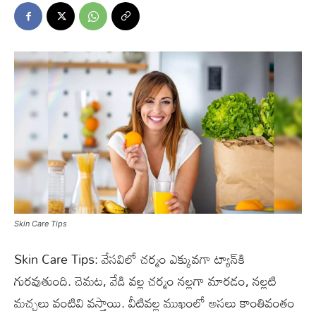
Skin Care Tips
Skin Care Tips: వేసవిలో చర్మం ఎక్కువగా ట్యాన్‌కి
గురవుతుంది. చెమట, వేడి వల్ల చర్మం నల్లగా మారడం, నల్లటి
మచ్చలు వంటివి వస్తాయి. వీటివల్ల ముఖంలో అసలు కాంతివంతం