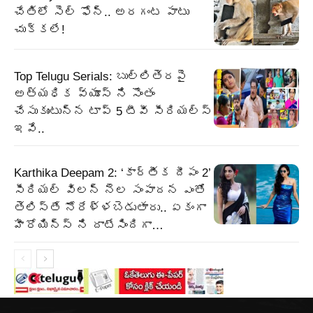
చేతిలో సెల్ ఫోన్.. అరగంట పాటు
చుక్కలే!
Top Telugu Serials: బుల్లితెరపై
అత్యధిక వ్యూస్ ని సొంతం
చేసుకుంటున్న టాప్ 5 టీవీ సీరియల్స్
ఇవే..
Karthika Deepam 2: ‘కార్తీక దీపం 2’
సీరియల్ విలన్ నెల సంపాదన ఎంతో
తెలిస్తే నోరేళ్ళబెడుతారు.. ఏకంగా
హీరోయిన్స్ ని దాటేసిందిగా…