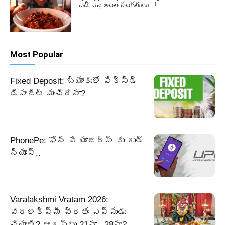
వేడి చేస్తే అంతే సంగతులు..!
Most Popular
Fixed Deposit: బ్యాంకులో ఫిక్స్డ్
డిపాజిట్ మంచిదేనా?
PhonePe: ఫోన్ పే యూజర్స్ కు గుడ్
న్యూస్..
Varalakshmi Vratam 2026:
వరలక్ష్మీ వ్రతం ఎప్పుడు
చేయాలి? ఆగస్టు 21నా.. 28నా?