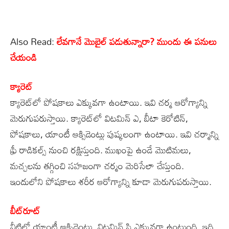
Also Read:
లేవగానే మొబైల్ పడుతున్నారా? ముందు ఈ పనులు
చేయండి
క్యారెట్
క్యారెట్‌లో పోషకాలు ఎక్కువగా ఉంటాయి. ఇవి చర్మ ఆరోగ్యాన్ని
మెరుగుపరుస్తాయి. క్యారెట్‌లో విటమిన్ ఎ, బీటా కెరోటిన్,
పోషకాలు, యాంటీ ఆక్సిడెంట్లు పుష్కలంగా ఉంటాయి. ఇవి చర్మాన్ని
ఫ్రీ రాడికల్స్ నుంచి రక్షిస్తుంది. ముఖంపై ఉండే మొటిమలు,
మచ్చలను తగ్గించి సహజంగా చర్మం మెరిసేలా చేస్తుంది.
ఇందులోని పోషకాలు శరీర ఆరోగ్యాన్ని కూడా మెరుగుపరుస్తాయి.
బీట్‌రూట్
వీటిలో యాంటీ ఆక్సిడెంట్లు, విటమిన్ సి ఎక్కువగా ఉంటుంది. ఇది