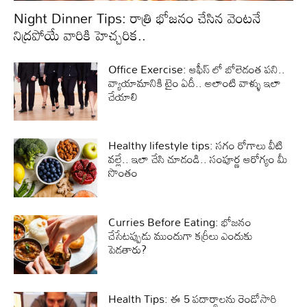
Night Dinner Tips: రాత్రి భోజనం చేసిన వెంటనే
నిద్రపోయే వారికి హెచ్చరిక..
Office Exercise: ఆఫీస్ లో బోలెడంత పని..
వ్యాయామానికి టైం ఏదీ.. అలాంటి వాళ్ళు ఇలా
చేయాలి
Healthy lifestyle tips: సగం రోగాలు వీటి
వల్లే.. ఇలా చేసి చూడండి.. సంపూర్ణ ఆరోగ్యం మీ
సొంతం
Curries Before Eating: భోజనం
చేసేటప్పుడు ముందుగా కర్రీలు ఎందుకు
పెడతారు?
Health Tips: ఈ 5 పదార్థాలను రెండోసారి