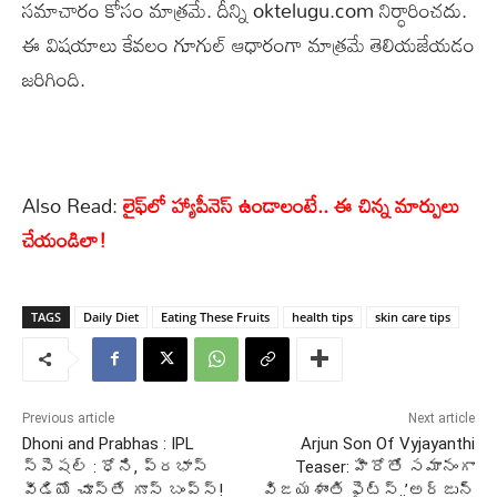
సమాచారం కోసం మాత్రమే. దీన్ని oktelugu.com నిర్ధారించదు.
ఈ విషయాలు కేవలం గూగుల్ ఆధారంగా మాత్రమే తెలియజేయడం
జరిగింది.
Also Read:
లైఫ్‌లో హ్యాపీనెస్ ఉండాలంటే.. ఈ చిన్న మార్పులు
చేయండిలా!
TAGS
Daily Diet
Eating These Fruits
health tips
skin care tips
Previous article
Next article
Dhoni and Prabhas : IPL
Arjun Son Of Vyjayanthi
స్పెషల్ : ధోని, ప్రభాస్
Teaser: హీరోతో సమానంగా
వీడియో చూస్తే గూస్ బంప్స్!
విజయశాంతి ఫైట్స్..’అర్జున్