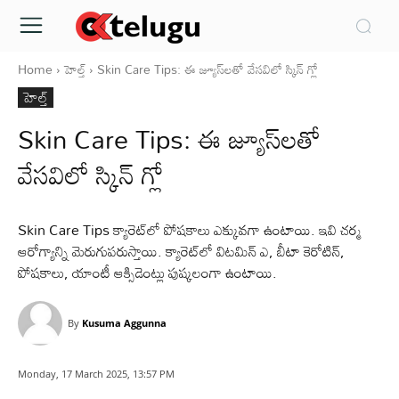
Home
హెల్త్‌
Skin Care Tips: ఈ జ్యూస్‌లతో వేసవిలో స్కిన్ గ్లో
హెల్త్‌
Skin Care Tips: ఈ జ్యూస్‌లతో
వేసవిలో స్కిన్ గ్లో
Skin Care Tips క్యారెట్‌లో పోషకాలు ఎక్కువగా ఉంటాయి. ఇవి చర్మ
ఆరోగ్యాన్ని మెరుగుపరుస్తాయి. క్యారెట్‌లో విటమిన్ ఎ, బీటా కెరోటిన్,
పోషకాలు, యాంటీ ఆక్సిడెంట్లు పుష్కలంగా ఉంటాయి.
By
Kusuma Aggunna
Monday, 17 March 2025, 13:57 PM