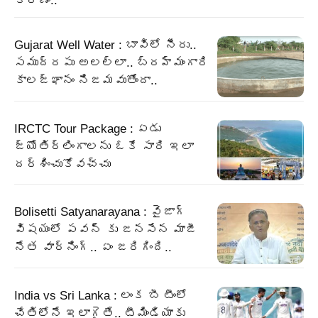
కారణం..
Gujarat Well Water : బావిలో నీరు..
సముద్రపు అలల్లా.. బ్రహ్మంగారి
కాలజ్ఞానం నిజమవుతోందా..
IRCTC Tour Package : ఏడు
జ్యోతిర్లింగాలను ఓకే సారి ఇలా
దర్శించుకోవచ్చు
Bolisetti Satyanarayana : వైజాగ్
విషయంలో పవన్ కు జనసేన మాజీ
నేత వార్నింగ్.. ఏం జరిగింది..
India vs Sri Lanka : లంక బీ టీంలో
చేతిలోనే ఇలాగైతే.. టీమిండియాకు