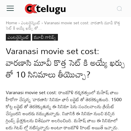
Home
ఎంటర్టైన్మెంట్
Varanasi movie set cost: వారణాసి మూవీ కొత్త
సెట్ కి అయ్యే ఖర్చు తో...
ఎంటర్టైన్మెంట్
మూవీ గాసిప్స్
Varanasi movie set cost:
వారణాసి మూవీ కొత్త సెట్ కి అయ్యే ఖర్చు
తో 10 సినిమాలు తీయొచ్చా?
Varanasi movie set cost: రాజమౌళి దర్శకత్వంలో మహేష్ బాబు
హీరోగా చేస్తున్న ‘వారణాసి’ సినిమా భారీ బడ్జెట్ తో తెరకెక్కుతుంది. 1500
కోట్ల బడ్జెట్ తో తెరకెక్కుతున్న ఈ సినిమా పెను సంచలనాలను క్రియేట్
చేస్తుందని అందరు నమ్ముతున్నారు. నిజానికి ఈ సినిమా నుంచి వచ్చిన
గ్లింప్స్ ప్రేక్షకులను విశేషంగా అలరించింది. మహేష్ బాబు ఈ సినిమాలో
ఐదు గెటప్ ల్లో నటిస్తున్నాడు అంటూ రాజమౌళి హింట్ అయితే ఇచ్చాడు.