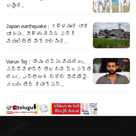
ఏమైంది..
Japan earthquake : కళ్ళముందే భారీ
భూకంపం.. వీళ్ళు చేసిన పనికి
చేతులెత్తి మొక్కాల్సిందే..
Varun Tej : ‘మేము తప్పు చేయలేదు..
సన్నివేశాన్ని తొలగించే ప్రసక్తే
లేదు’.. ఎన్టీఆర్ ట్రోల్ వీడియోపై
వరుణ్ తేజ్ రియాక్షన్..