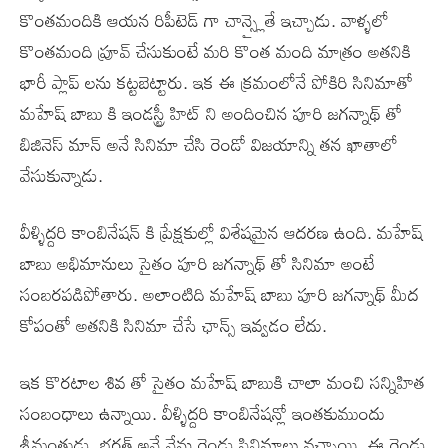
కొంతమందికి ఆయన రిపీటెడ్ గా చాన్స్లైతే ఇచ్చాడు. వాళ్ళలో
కొంతమంది ప్రూవ్ చేసుకుంటే మరి కొంత మంది మాత్రం అతనికి
భారీ ప్లాప్ లను కట్టబెట్టారు. ఇక ఈ క్రమంలోనే పోకిరి సినిమాతో
మహేష్ బాబు కి ఇండస్ట్రీ హిట్ ని అందించిన పూరి జగన్నాథ్ తో
బిజినెస్ మాన్ అనే సినిమా చేసి రెండో విజయాన్ని తన ఖాతాలో
వేసుకున్నాడు.
వీళ్ళిద్దరి కాంబినేషన్ కి ప్రేక్షకుల్లో విశేషమైన ఆదరణ ఉంది. మహేష్
బాబు అభిమానులు సైతం పూరి జగన్నాథ్ తో సినిమా అంటే
సంబరపడిపోతారు. అలాంటిది మహేష్ బాబు పూరి జగన్నాథ్ మీద
కోపంతో అతనికి సినిమా చేసే ఛాన్స్ ఇవ్వడం లేదు.
ఇక కొరటాల శివ తో సైతం మహేష్ బాబుకి చాలా మంచి సన్నిహిత
సంబంధాలు ఉన్నాయి. వీళ్ళిద్దరి కాంబినేషన్లో ఇంతకుముందు
శ్రీమంతుడు, భరత్ అనే నేను రెండు సినిమాలు వచ్చాయి. ఈ రెండు