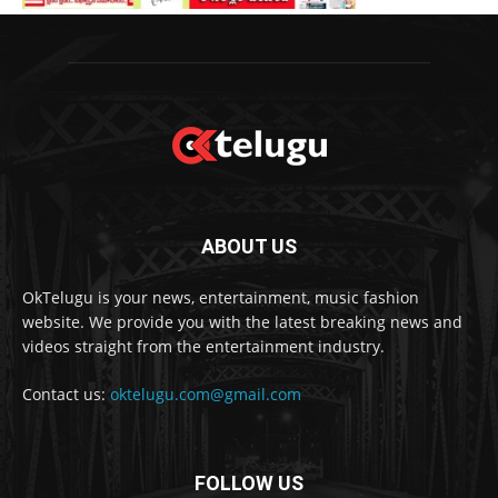
ABOUT US
OkTelugu is your news, entertainment, music fashion
website. We provide you with the latest breaking news and
videos straight from the entertainment industry.
Contact us:
oktelugu.com@gmail.com
FOLLOW US