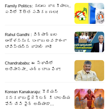
Family Politics: కుటుంబ రాజకీయాలు..
ఏపీలో కొత్త సమీకరణలు!
Rahul Gandhi : విద్యార్థుల
ఆందోళనను ఓ బంగారు అవకాశంగా
భావిస్తున్న రాహుల్ గాంధీ
Chandrababu: ఈ స్థాయిలో
అభిమానమా.. చంద్రబాబు ఫిదా!
Korean Kanakaraju: కొరియన్
కనకరాజు డైరెక్టర్ కి బాలయ్య
ఫోన్ చేసి ఫైర్ అయ్యాడా…