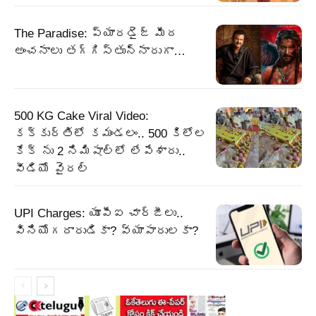
The Paradise: ప్యారడైజ్ మీద
అంచనాలు తగ్గిస్తున్నారుగా…
500 KG Cake Viral Video:
కక్కుర్తిలో కమండలం.. 500 కిలోల
కేక్ ను 2 నిమిషాల్లో లేపేశారు..
వీడియో వైరల్
UPI Charges: యూపీఐ చార్జీలు..
వినియోగదారుడికా? వ్యాపారులకా?