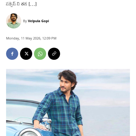
సక్సెస్ ని తన […]
By
Velpula Gopi
Monday, 11 May 2026, 12:09 PM