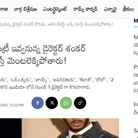
ome
వార్త విశ్లేషణ
ఎంటర్టైన్మెంట్
రామ్స్ కార్నర్
ఎన్నారై
క్రీడలు
M
ున్న డైరెక్టర్ శంకర్ కొడుకు..అతని లేటెస్ట్ లుక్స్ చూస్తే మెంటలెక్కిపోతారు!
M
ీ ఇవ్వనున్న డైరెక్టర్ శంకర్
నె
న
స్తే మెంటలెక్కిపోతారు!
Pa
రి
ుడు', 'ఒకే ఒక్కడు', 'బాయ్స్', 'అపరిచితుడు', 'శివాజీ', 'రోబో', '2
జమ
ని ఇండియా లోనే నెంబర్ 1 డైరెక్టర్ గా కొనసాగాడు.
ది
F
2025, 15:22 PM
బి
Sa