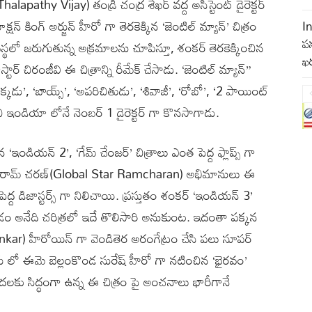
apathy Vijay) తండ్రి చంద్ర శేఖర్ వద్ద అసిస్టెంట్ డైరెక్టర్
కింగ్ అర్జున్ హీరో గా తెరకెక్కిన ‘జెంటిల్ మ్యాన్’ చిత్రం
I
పన
వస్థలో జరుగుతున్న అక్రమాలను చూపిస్తూ, శంకర్ తెరకెక్కించిన
ఖర
్ చిరంజీవి ఈ చిత్రాన్ని రీమేక్ చేసాడు. ‘జెంటిల్ మ్యాన్”
్కడు’, ‘బాయ్స్’, ‘అపరిచితుడు’, ‘శివాజీ’, ‘రోబో’, ‘2 పాయింట్
ఇండియా లోనే నెంబర్ 1 డైరెక్టర్ గా కొనసాగాడు.
ండియన్ 2’, ‘గేమ్ చేంజర్’ చిత్రాలు ఎంత పెద్ద ఫ్లాప్స్ గా
న్, రామ్ చరణ్(Global Star Ramcharan) అభిమానులు ఈ
ద డిజాస్టర్స్ గా నిలిచాయి. ప్రస్తుతం శంకర్ ‘ఇండియన్ 3’
ల్ చేయడం అనేది చరిత్రలో ఇదే తొలిసారి అనుకుంట. ఇదంతా పక్కన
nkar) హీరోయిన్ గా వెండితెర అరంగేట్రం చేసి పలు సూపర్
ుగు లో ఈమె బెల్లంకొండ సురేష్ హీరో గా నటించిన ‘భైరవం’
ుదలకు సిద్ధంగా ఉన్న ఈ చిత్రం పై అంచనాలు భారీగానే