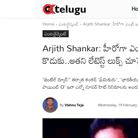
H
Home
ఎంటర్టైన్మెంట్
Arjith Shankar: హీరోగా ఎంట్రీ ఇవ్వన
ఎంటర్టైన్మెంట్
Arjith Shankar: హీరోగా ఎంట్ర
కొడుకు..అతని లేటెస్ట్ లుక్స్ చూ
'జెంటిల్ మ్యాన్'' తర్వాత శంకర్ 'ప్రేమికుడు', 'భారతీయ
పాయింట్ O' ఇలా ఎన్నో సూపర్ హిట్ సినిమాలను అందుకొ
By
Vishnu Teja
Wednesday, 19 February 