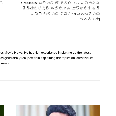
ిన
Sreeleela: బాలీవుడ్ లో శ్రీలీలకు ఇస్తున్న
రెమ్యూనరేషన్ ఇంతేనా..? ఈ మాత్రానికి ఆమె
ఇన్ని టాలీవుడ్ సినిమాలు వదులుకోవడం
అవసరమా!
utes Movie News. He has rich experience in picking up the latest
s good analytical power in explaining the topics on latest issues.
e news.