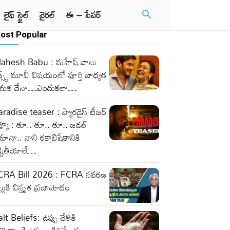
లైఫ్ స్టైల్
వైరల్
ఈ – పేపర్
ost Popular
ahesh Babu : మహేష్ బాబు
క్స్ట్ మూవీ విషయంలో పూర్తి బాధ్యత
మ్రత దేనా…ఎందుకలా…
radise teaser : ప్యారడైస్ టీజర్
వ్యూ : తూ.. తూ.. తూ.. జడల్
ానా.. నాని రక్తాభిషేకానికి
ష్టితీయాలే…
CRA Bill 2026 : FCRA సవరణ
ల్లుకి విస్తృత ప్రజామోదం
lt Beliefs: ఉప్పు చేతికి