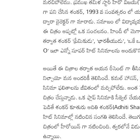
మరచిపోలేము. ప్రముఖ తమిళ స్టార్ హీరో విజయ్(Thal
గా పని చేసిన శంకర్, 1993 వ సంవత్సరం లో యాక్షన్ 
ద్వారా డైరెక్టర్ గా మారాడు. సమాజం లో విద్యావ్య
ఈ చిత్రం అప్పట్లో ఒక సంచలనం. హిందీ లో మెగాస్టార
తర్వాత శంకర్ ‘ప్రేమికుడు’, ‘భారతీయుడు’, ‘ఒకే ఒక
O’ ఇలా ఎన్నో సూపర్ హిట్ సినిమాలను అందుకొని 
అయితే ఈ చిత్రాల తర్వాత ఆయన రీసెంట్ గా తీసిన ‘ఇ
నిల్చాయో మన అందరికీ తెలిసిందే. కమల్ హాస
సినిమా ఫలితాలను జీవితంలో మర్చిపోలేరు. అంత పెద్
చిత్రం చేస్తున్నాడు. ఒక ఫ్లాప్ సినిమాకి సీక్వె
పెడితే శంకర్ కూతురు అదితి శంకర్(Adhiti Sha
హిట్ సినిమాల్లో నటించిన సంగతి తెలిసిందే. తెల
చిత్రంలో హీరోయిన్ గా నటించింది. త్వరలోనే విడ
ఉన్నాయి.