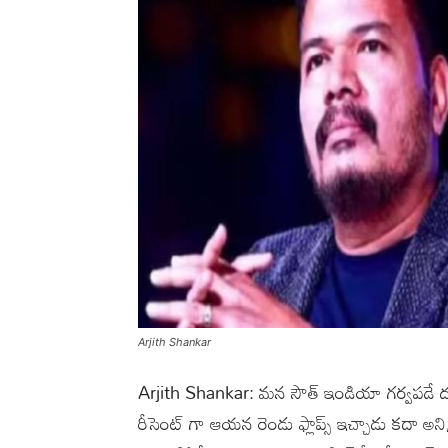
Arjith Shankar
Arjith Shankar: మన సౌత్ ఇండియా గర్వపడే
రీసెంట్ గా ఆయన రెండు ఫ్లాప్స్ ఇచ్చాడు కద