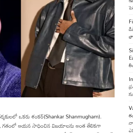
ఇవ
ప
Fi
డి
భా
S
Ea
తి
I
ప్
ను
V
తం
 దర్శకులలో ఒకరు శంకర్(Shankar Shanmugham).
నా
ా అని, గతంలో ఆయన సాధించిన విజయాలను అంత తేలికగా
ఎ