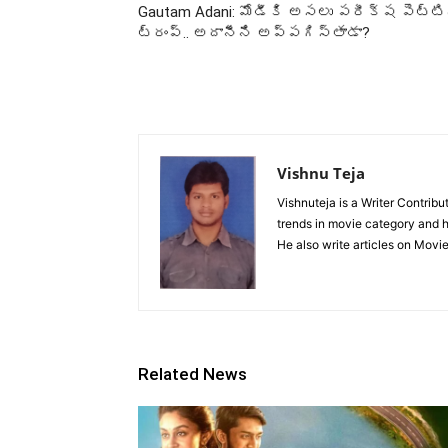
Gautam Adani: మోడీకి అసలు పరీక్ష పెట్ట
ట్రంప్‌.. అదానీని అప్పగిస్తాడా?
Vishnu Teja
Vishnuteja is a Writer Contrib
trends in movie category and ha
He also write articles on Movi
Related News