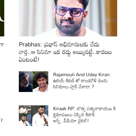
గా
Prabhas: ప్రభాస్ అభిమానులకు చేదు
వార్త..ఆ సినిమా ఇక రద్దు అయ్యినట్టే..కారణం
ఏంటంటే!
Rajamouli And Uday Kiran:
ఉదయ్ కిరణ్ తో రాజమౌళి రెండు
సినిమాలు ప్లాన్ చేశాడా.?
Kiraak RP: బొత్స సత్యనారాయణ కి
క్షమాపణలు చెప్పిన కిరాక్
.?
ఆర్ఫీ..వీడియో వైరల్!