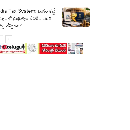
ndia Tax System: మనం కట్టే
్నులతో ప్రభుత్వం దేనికి.. ఎంత
్చు చేస్తుంది?