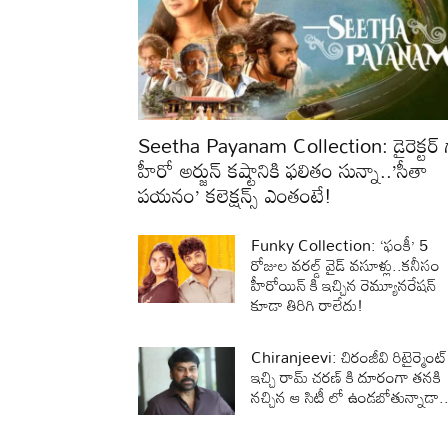
Seetha Payanam Collection: డైరెక్టర్ 
హీరో అర్జున్ కష్టానికి ఫలితం సున్నా..’సీతా
పయనం’ కలెక్షన్స్ ఎంతంటే!
Funky Collection: ‘ఫంకీ’ 5
రోజుల వరల్డ్ వైడ్ వసూళ్లు..కనీసం
హీరోయిన్ కి ఇచ్చిన రెమ్యూనరేషన్
కూడా తిరిగి రాలేదు!
Chiranjeevi: చిరంజీవి రిటైర్మెంట్
ఇచ్చి రామ్ చరణ్ కి దూరంగా తనకి
నచ్చిన ఆ సిటీ లో ఉండబోతున్నాడా.