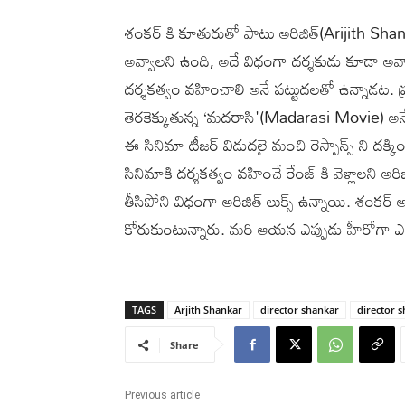
శంకర్ కి కూతురుతో పాటు అరిజిత్(Arijith S
అవ్వాలని ఉంది, అదే విధంగా దర్శకుడు కూడా అ
దర్శకత్వం వహించాలి అనే పట్టుదలతో ఉన్నాడట. ప్
తెరకెక్కుతున్న ‘మదరాసి'(Madarasi Movie) అనే చిత్ర
ఈ సినిమా టీజర్ విడుదలై మంచి రెస్పాన్స్ ని దక్కిం
సినిమాకి దర్శకత్వం వహించే రేంజ్ కి వెళ్లాలని అరిజ
తీసిపోని విధంగా అరిజిత్ లుక్స్ ఉన్నాయి. శంకర్ 
కోరుకుంటున్నారు. మరి ఆయన ఎప్పుడు హీరోగా ఎంట
TAGS
Arjith Shankar
director shankar
director 
Share
Previous article