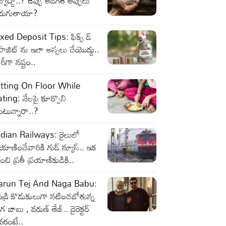
్వొద్దా..? ఉప్పు అడిగితే అప్పులు
ెరుగుతాయా?
xed Deposit Tips: ఫిక్స్ డ్
పాజిట్ ను ఇలా అస్సలు చేయొద్దు..
రీగా నష్టం..
itting On Floor While
ting: నేలపై కూర్చొని
ంటున్నారా..?
ndian Railways: రైలులో
రయాణించేవారికి గుడ్ న్యూస్.. ఇక
ంచి ప్రతీ ప్రయాణికుడికి..
arun Tej And Naga Babu:
డ్రి కొడుకులుగా నటించబోతున్న
గ బాబు , వరుణ్ తేజ్.. డైరెక్టర్
వరంటే..