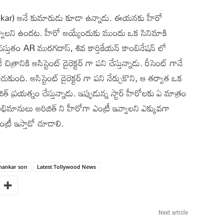
hankar) అనే కుమారుడు కూడా ఉన్నాడు. ఈయనకు హీరో
వ్వాలని ఉందట. హీరో అయ్యేందుకు ముందు ఒక సినిమాకి
రస్తుతం AR మురగదాస్, శివ కార్తికేయన్ కాంబినేషన్ లో
ానికి అసిస్టెంట్ డైరెక్టర్ గా పని చేస్తున్నాడు. రీసెంట్ గానే
చుకుంది. అసిస్టెంట్ డైరెక్టర్ గా పని నేర్చుకొని, ఆ తర్వాత ఒక
ిత్ ప్రయత్నం చేస్తున్నాడు. ఇప్పుడున్న స్టార్ హీరోలకు ఏ మాత్రం
అభిమానులు అరిజిత్ ని హీరోగా ఎంట్రీ ఇవ్వాలని ఎక్కువగా
్రీ ఇస్తాడో చూడాలి.
shankar son
Latest Tollywood News
Next article