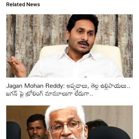
Related News
Jagan Mohan Reddy: అప్పడాలు, తెల్ల ఉల్లిపాయలు..
జగన్ పై ట్రోలింగ్ మామూలుగా లేదుగా..