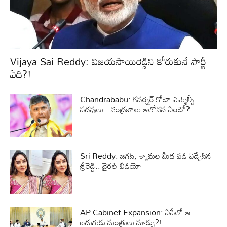
Vijaya Sai Reddy: విజయసాయిరెడ్డిని కోరుకునే పార్టీ
ఏది?!
Chandrababu: గవర్నర్ కోటా ఎమ్మెల్సీ
పదవులు.. చంద్రబాబు ఆలోచన ఏంటో?
Sri Reddy: జగన్, శ్యామల మీద పడి ఏడ్చేసిన
శ్రీరెడ్డి.. వైరల్ వీడియో
AP Cabinet Expansion: ఏపీలో ఆ
ఐదుగురు మంత్రులు మార్పు?!