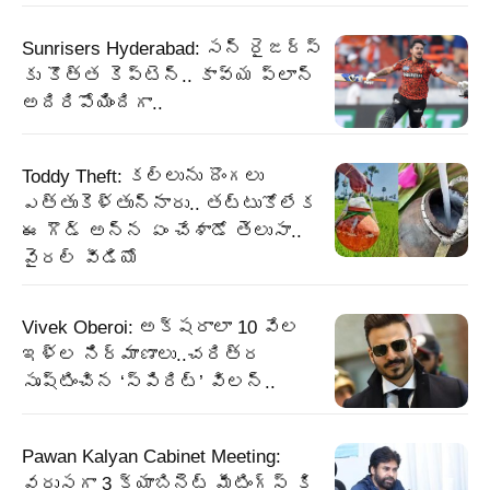
Sunrisers Hyderabad: సన్ రైజర్స్
కు కొత్త కెప్టెన్.. కావ్య ప్లాన్
అదిరిపోయిందిగా..
Toddy Theft: కల్లును దొంగలు
ఎత్తుకెళ్తున్నారు.. తట్టుకోలేక
ఈ గౌడ్ అన్న ఏం చేశాడో తెలుసా..
వైరల్ వీడియో
Vivek Oberoi: అక్షరాలా 10 వేల
ఇళ్ల నిర్మాణాలు..చరిత్ర
సృష్టించిన ‘స్పిరిట్’ విలన్..
Pawan Kalyan Cabinet Meeting:
వరుసగా 3 క్యాబినెట్ మీటింగ్స్ కి