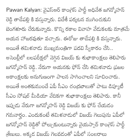
Pawan Kalyan: వైఎస్ఆర్ కాంగ్రెస్ పార్టీ అధినేత జగన్మోహన్
రెడ్డి తాడేపల్లి కి వస్తున్నారు. విదేశీ పర్యటన ముగించుకుని
బెంగళూరు చేరుకున్నారు. కొన్ని రకాల వివాహ వేడుకలకు మాత్రమే
ఆయన హాజరవుతూ వచ్చారు. ఈరోజు తాడేపల్లి కి వస్తున్నారు.
అయితే తమిళనాడు ముఖ్యమంత్రిగా పదవి స్వీకారం చేసి..
అసెంబ్లీలో బలపరీక్షలో నెగ్గిన విజయ్ కు శుభాకాంక్షలు తెలిపారు
జగన్మోహన్ రెడ్డి. నేరుగా ఆయనకు ఫోన్ చేసి తమిళనాడు ప్రజల
ఆకాంక్షలకు అనుగుణంగా పాలన సాగించాలని సూచించారు.
అయితే అంతకుముందే ఏపీ సీఎం చంద్రబాబుతో పాటు డిప్యూటీ
సీఎం సోషల్ మీడియా వేదికగా శుభాకాంక్షలు తెలిపారు. కానీ
ఇప్పుడు నేరుగా జగన్మోహన్ రెడ్డి విజయ్ కు ఫోన్ చేయడం
గమనార్హం. ఎందుకంటే తమిళనాడులో విజయ్ గెలుపును ఏపీలో
జగన్మోహన్ రెడ్డితో పోల్చుకుంటున్నారు వైయస్సార్ కాంగ్రెస్ పార్టీ
శ్రేణులు. అక్కడ విజయ్ గెలవడంతో ఏపీలో సంబరాలు