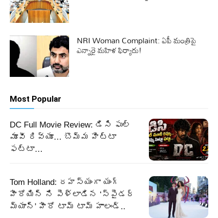
NRI Woman Complaint: ఏపీ మంత్రిపై
ఎన్నారై మహిళ ఫిర్యాదు!
Most Popular
DC Full Movie Review: డిసి ఫుల్
మూవీ రివ్యూ… బొమ్మ హిట్టా
ఫట్టా…
Tom Holland: రహస్యంగా యంగ్
హీరోయిన్ ని పెళ్లాడిన ‘స్పైడర్
మ్యాన్’ హీరో టామ్ టామ్ హాలండ్..