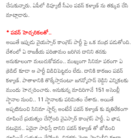
చేసుకున్నారు. ఏపీలో డిప్యూటీ సీఎం పవన్ కళ్యాణ్ ను తక్కువ చేసి
మాట్లాడారు.
* పవన్ హెచ్చరికలతో..
అయితే ఇప్పుడు వైయస్సార్ కాంగ్రెస్ పార్టీ పై ఒక ముద్ర పడుతోంది.
దేశంలో ఏ రాజకీయ పరిణామం జరిగిన దానిని తనకు
అనుకూలంగా మలుచుకోవడం.. ముఖ్యంగా సినిమా పరంగా ఏ
క్రెడిట్ కూడా ఆ పార్టీ విడిచిపెట్టడం లేదు. దానికి కారణం పవన్
కళ్యాణ్. పాతాళానికి తొక్కేస్తానంటూ జగన్మోహన్ రెడ్డిని ఎన్నికలకు
ముందు హెచ్చరించారు. అనుకున్న మాదిరిగానే 151 అసెంబ్లీ
స్థానాల నుంచి.. 11 స్థానాలకు పరిమితం చేశారు. అయితే
అప్పటినుంచి సినిమా స్టార్స్ అంటేనే పవన్ కళ్యాణ్ కు వ్యతిరేకంగా
చూపించే ప్రయత్నం చేస్తోంది వైఎస్సార్ కాంగ్రెస్ పార్టీ. ఏ భాష
నటుడైన.. ఏదైనా సాధిస్తే దానిని పవన్ కళ్యాణ్ తో జోడించి
చూపించే ప్రయత్నం చేస్తోంది. చివరకు మెగా ఫ్యామిలీని కూడా