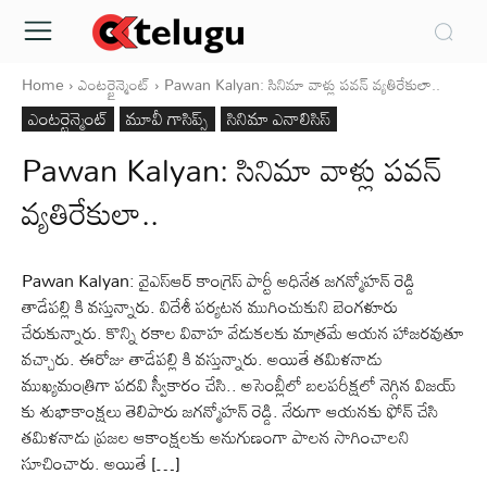
Home
ఎంటర్టైన్మెంట్
Pawan Kalyan: సినిమా వాళ్లు పవన్ వ్యతిరేకులా..
ఎంటర్టైన్మెంట్
మూవీ గాసిప్స్
సినిమా ఎనాలిసిస్
Pawan Kalyan: సినిమా వాళ్లు పవన్
వ్యతిరేకులా..
Pawan Kalyan: వైఎస్ఆర్ కాంగ్రెస్ పార్టీ అధినేత జగన్మోహన్ రెడ్డి
తాడేపల్లి కి వస్తున్నారు. విదేశీ పర్యటన ముగించుకుని బెంగళూరు
చేరుకున్నారు. కొన్ని రకాల వివాహ వేడుకలకు మాత్రమే ఆయన హాజరవుతూ
వచ్చారు. ఈరోజు తాడేపల్లి కి వస్తున్నారు. అయితే తమిళనాడు
ముఖ్యమంత్రిగా పదవి స్వీకారం చేసి.. అసెంబ్లీలో బలపరీక్షలో నెగ్గిన విజయ్
కు శుభాకాంక్షలు తెలిపారు జగన్మోహన్ రెడ్డి. నేరుగా ఆయనకు ఫోన్ చేసి
తమిళనాడు ప్రజల ఆకాంక్షలకు అనుగుణంగా పాలన సాగించాలని
సూచించారు. అయితే […]