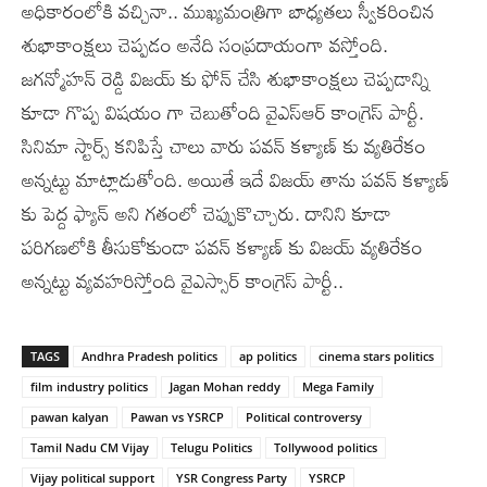
అధికారంలోకి వచ్చినా.. ముఖ్యమంత్రిగా బాధ్యతలు స్వీకరించిన
శుభాకాంక్షలు చెప్పడం అనేది సంప్రదాయంగా వస్తోంది.
జగన్మోహన్ రెడ్డి విజయ్ కు ఫోన్ చేసి శుభాకాంక్షలు చెప్పడాన్ని
కూడా గొప్ప విషయం గా చెబుతోంది వైఎస్ఆర్ కాంగ్రెస్ పార్టీ.
సినిమా స్టార్స్ కనిపిస్తే చాలు వారు పవన్ కళ్యాణ్ కు వ్యతిరేకం
అన్నట్టు మాట్లాడుతోంది. అయితే ఇదే విజయ్ తాను పవన్ కళ్యాణ్
కు పెద్ద ఫ్యాన్ అని గతంలో చెప్పుకొచ్చారు. దానిని కూడా
పరిగణలోకి తీసుకోకుండా పవన్ కళ్యాణ్ కు విజయ్ వ్యతిరేకం
అన్నట్టు వ్యవహరిస్తోంది వైఎస్సార్ కాంగ్రెస్ పార్టీ..
TAGS
Andhra Pradesh politics
ap politics
cinema stars politics
film industry politics
Jagan Mohan reddy
Mega Family
pawan kalyan
Pawan vs YSRCP
Political controversy
Tamil Nadu CM Vijay
Telugu Politics
Tollywood politics
Vijay political support
YSR Congress Party
YSRCP