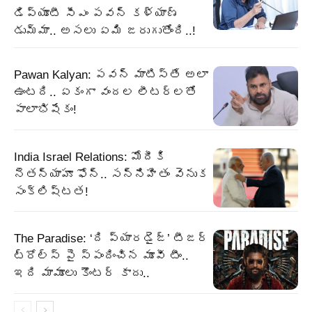
డిప్యూటీ సీఎం పవన్ కళ్యాణ్
డుమ్మా.. అసలు ఏమి జరుగుతోంది..!
Pawan Kalyan: పవన్ మాటిస్తే అలా
ఉంటది.. ఏకంగా వందల లీటర్లతో
పాలాభిషేకం!
India Israel Relations: మోదీకి
నెతన్యాహూ ఫోన్‌.. సన్నిహితం వెనుక
సంక్లిష్టత!
The Paradise: ‘ది ప్యారడైజ్’ టీజర్
ట్రోల్స్ పై స్పందించిన మూవీ టీం..
ఇది మామూలు కౌంటర్ కాదు..