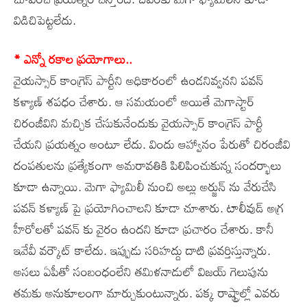
విడిచిపెట్టలేదు.
* ఎన్నో రకాల ప్రయోగాలు..
వైయస్సార్ కాంగ్రెస్ పార్టీని అధికారంలో ఉండనివ్వనని పవన్
కళ్యాణ్ శపధం చేశారు. ఆ సమయంలో అయితే మెగాస్టార్
చిరంజీవిని మచ్చిక చేసుకునేందుకు వైయస్సార్ కాంగ్రెస్ పార్టీ
చేయని ప్రయత్నం అంటూ లేదు. విందు ఆహ్వానం పేరుతో చిరంజీవి
దంపతులను ప్రత్యేకంగా అమరావతికి పిలిపించుకున్న సందర్భాలు
కూడా ఉన్నాయి. మెగా ఫ్యామిలీ నుంచి అల్లు అర్జున్ ను వేరుచేసి
పవన్ కళ్యాణ్ పై ప్రయోగించాలని కూడా చూశారు. టాలీవుడ్ అగ్ర
హీరోలతో పవన్ కు వైరం ఉందని కూడా ప్రచారం చేశారు. కానీ
ఇవేవీ వర్కౌట్ కాలేదు. ఇప్పుడు సరిహద్దు దాటి ప్రవర్తిస్తున్నారు.
అసలు ఏపీతో సంబంధంలేని తమిళనాడులో విజయ్ గెలుపును
తమకు అనుకూలంగా మార్చుకుంటున్నారు. పక్క రాష్ట్రాల్లో ఎవరు