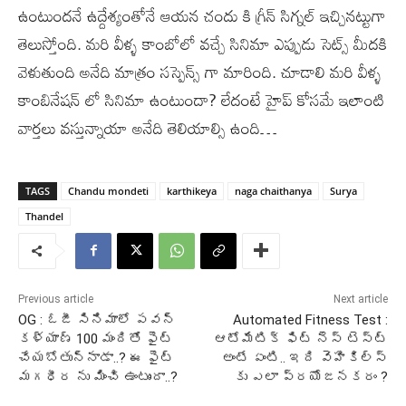
ఉంటుందనే ఉద్దేశ్యంతోనే ఆయన చందు కి గ్రీన్ సిగ్నల్ ఇచ్చినట్టుగా
తెలుస్తోంది. మరి వీళ్ళ కాంబోలో వచ్చే సినిమా ఎప్పుడు సెట్స్ మీదకి
వెళుతుంది అనేది మాత్రం సస్పెన్స్ గా మారింది. చూడాలి మరి వీళ్ళ
కాంబినేషన్ లో సినిమా ఉంటుందా? లేదంటే హైప్ కోసమే ఇలాంటి
వార్తలు వస్తున్నాయా అనేది తెలియాల్సి ఉంది…
TAGS
Chandu mondeti
karthikeya
naga chaithanya
Surya
Thandel
Previous article
Next article
OG : ఓజీ సినిమాలో పవన్
Automated Fitness Test :
కళ్యాణ్ 100 మందితో ఫైట్
ఆటోమేటిక్ ఫిట్ నెస్ టెస్ట్
చేయబోతున్నాడా..? ఈ ఫైట్
అంటే ఏంటి.. ఇది వెహికిల్స్
మగధీర ను మించి ఉంటుందా..?
కు ఎలా ప్రయోజనకరం ?