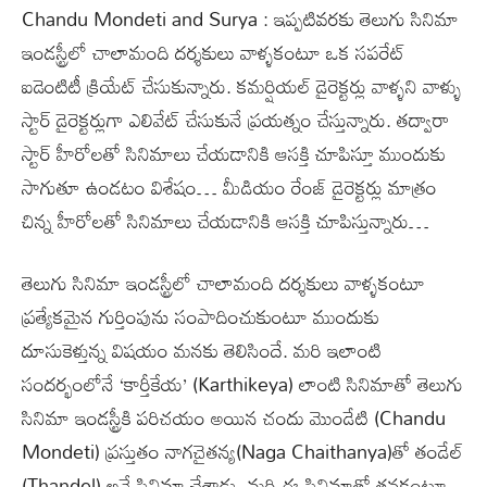
Chandu Mondeti and Surya : ఇప్పటివరకు తెలుగు సినిమా
ఇండస్ట్రీలో చాలామంది దర్శకులు వాళ్ళకంటూ ఒక సపరేట్
ఐడెంటిటీ క్రియేట్ చేసుకున్నారు. కమర్షియల్ డైరెక్టర్లు వాళ్ళని వాళ్ళు
స్టార్ డైరెక్టర్లుగా ఎలివేట్ చేసుకునే ప్రయత్నం చేస్తున్నారు. తద్వారా
స్టార్ హీరోలతో సినిమాలు చేయడానికి ఆసక్తి చూపిస్తూ ముందుకు
సాగుతూ ఉండటం విశేషం… మీడియం రేంజ్ డైరెక్టర్లు మాత్రం
చిన్న హీరోలతో సినిమాలు చేయడానికి ఆసక్తి చూపిస్తున్నారు…
తెలుగు సినిమా ఇండస్ట్రీలో చాలామంది దర్శకులు వాళ్ళకంటూ
ప్రత్యేకమైన గుర్తింపును సంపాదించుకుంటూ ముందుకు
దూసుకెళ్తున్న విషయం మనకు తెలిసిందే. మరి ఇలాంటి
సందర్భంలోనే ‘కార్తీకేయ’ (Karthikeya) లాంటి సినిమాతో తెలుగు
సినిమా ఇండస్ట్రీకి పరిచయం అయిన చందు మొండేటి (Chandu
Mondeti) ప్రస్తుతం నాగచైతన్య(Naga Chaithanya)తో తండేల్
(Thandel) అనే సినిమా చేశాడు. మరి ఈ సినిమాతో తనకంటూ