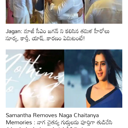
Jagan: మాజీ సీఎం జగన్ ని కలిసిన తమిళ హీరోలు
సూర్య, కార్తీ, యాష్..కారణం ఏమిటంటే!
Samantha Removes Naga Chaitanya
Memories : నాగ చైతన్య గుర్తులను పూర్తిగా తుడిచేసి