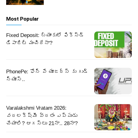
Most Popular
Fixed Deposit: బ్యాంకులో ఫిక్స్డ్
డిపాజిట్ మంచిదేనా?
PhonePe: ఫోన్ పే యూజర్స్ కు గుడ్
న్యూస్..
Varalakshmi Vratam 2026:
వరలక్ష్మీ వ్రతం ఎప్పుడు
చేయాలి? ఆగస్టు 21నా.. 28నా?