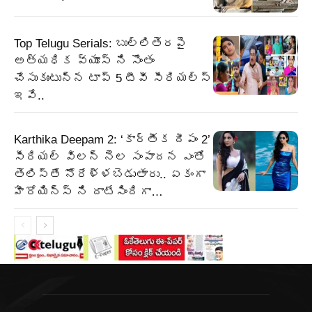
Top Telugu Serials: బుల్లితెరపై
అత్యధిక వ్యూస్ ని సొంతం
చేసుకుంటున్న టాప్ 5 టీవీ సీరియల్స్
ఇవే..
Karthika Deepam 2: ‘కార్తీక దీపం 2’
సీరియల్ విలన్ నెల సంపాదన ఎంతో
తెలిస్తే నోరేళ్ళబెడుతారు.. ఏకంగా
హీరోయిన్స్ ని దాటేసిందిగా…