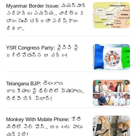
Myanmar Border Issue: మయన్మార్‌
సరిహద్దు సమస్య.. చారిత్రక
భారం నుంచి భద్రతా పరిష్కారం
దిశగా..
YSR Congress Party: వైసిపి పై
రగిలిపోతున్న ఆ వర్గం!
Telangana BJP: తెలంగాణ
రాజకీయాలపై ఢిల్లీలో వ్యూహాలు..
బీజేపీ బిగ్‌ ప్లాన్‌!
Monkey With Mobile Phone: కోతి
చేతిలో సెల్ ఫోన్.. అరగంట పాటు
చుక్కలే!