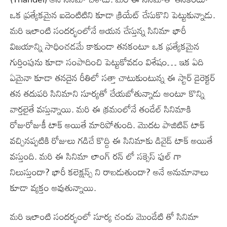
ఒక ప్రత్యేకమైన ఐడెంటిటిని కూడా క్రియేట్ చేసుకొని పెట్టుకున్నాడు.
మరి ఇలాంటి సందర్భంలోనే ఆయన చేస్తున్న సినిమా భారీ
విజయాన్ని సాధించడమే కాకుండా తనకంటూ ఒక ప్రత్యేకమైన
గుర్తింపును కూడా సంపాదించి పెట్టుకోవడం విశేషం… ఇక ఏది
ఏమైనా కూడా తనదైన రీతిలో సత్తా చాటుకుంటున్న ఈ స్టార్ డైరెక్టర్
తన తదుపరి సినిమాని సూర్యతో చేయబోతున్నాడు అంటూ కొన్ని
వార్తలైతే వస్తున్నాయి. మరి ఈ క్రమంలోనే తండేల్ సినిమాకి
రోజురోజుకీ టాక్ అయితే మారిపోతుంది. మొదట పాజిటివ్ టాక్
వచ్చినప్పటికి రోజులు గడిచే కొద్ది ఈ సినిమాకు డివైడ్ టాక్ అయితే
వస్తుంది. మరి ఈ సినిమా లాంగ్ రన్ లో సక్సెస్ ఫుల్ గా
నిలుస్తుందా? భారీ కలెక్షన్స్ ని రాబడుతుందా? అనే అనుమానాలు
కూడా వ్యక్తం అవుతున్నాయి.
మరి ఇలాంటి సందర్భంలో సూర్య చందు మొండేటి తో సినిమా