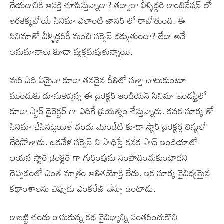
చేయడానికి ఆసక్తి చూపిస్తున్నాడా? తద్వారా వీళ్ళిద్దరి కాంబినేషన్ లో
తెరకెక్కబోయే సినిమా ఎలాంటి జానర్ లో రాబోతుంది. ఈ
సినిమాతో వీళ్ళిద్దరికీ మంచి సక్సెస్ దక్కుతుందా? లేదా అనే
అనుమానాలు కూడా వ్యక్తమవుతున్నాయి.
మరి ఏది ఏమైనా కూడా తనదైన రీతిలో సత్తా చాటుకుంటూ
ముందుకు దూసుకెళ్తున్న ఈ డైరెక్టర్ ఇండియన్ సినిమా ఇండస్ట్రీలో
కూడా స్టార్ డైరెక్టర్ గా ఎదిగే ప్రయత్నం చేస్తున్నాడు. కనక సూర్య తో
సినిమా చేసినట్లయితే చందు మొండేటి కూడా స్టార్ డైరెక్టర్ల లిస్టులో
చేరిపోతాడు. ఒకవేళ సక్సెస్ ని సాధిస్తే కనక పాన్ ఇండియాలో
ఆయన స్టార్ డైరెక్టర్ గా గుర్తింపును సంపాదించుకుంటాడని
చెప్పడంలో ఎంత మాత్రం అతిశయోక్తి లేదు. ఇక సూర్య వైవిధ్యమైన
కథాంశాలను ఎప్పుడు ఎంకరేజ్ చేస్తూ ఉంటాడు.
కాబట్టి చందు రాసుకున్న కథ వైవిధ్యాన్ని సంతరించుకొని