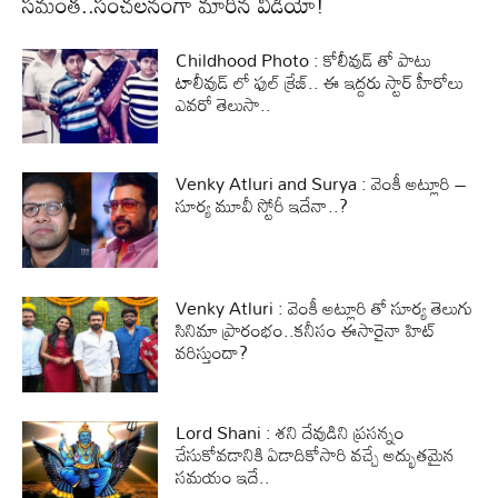
సమంత..సంచలనంగా మారిన వీడియో!
Childhood Photo : కోలీవుడ్ తో పాటు
టాలీవుడ్ లో ఫుల్ క్రేజ్.. ఈ ఇద్దరు స్టార్ హీరోలు
ఎవరో తెలుసా..
Venky Atluri and Surya : వెంకీ అట్లూరి –
సూర్య మూవీ స్టోరీ ఇదేనా..?
Venky Atluri : వెంకీ అట్లూరి తో సూర్య తెలుగు
సినిమా ప్రారంభం..కనీసం ఈసారైనా హిట్
వరిస్తుందా?
Lord Shani : శని దేవుడిని ప్రసన్నం
చేసుకోవడానికి ఏడాదికోసారి వచ్చే అద్భుతమైన
సమయం ఇదే..