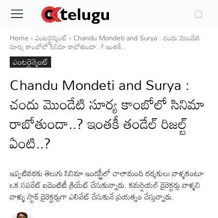
Home
ఎంటర్టైన్మెంట్
Chandu Mondeti and Surya : చందు మొండేటి
సూర్య కాంబోలో సినిమా రాబోతుందా..? ఇంతకీ...
ఎంటర్టైన్మెంట్
Chandu Mondeti and Surya :
చందు మొండేటి సూర్య కాంబోలో సినిమా
రాబోతుందా..? ఇంతకీ తండేల్ రిజల్ట్
ఏంటి..?
ఇప్పటివరకు తెలుగు సినిమా ఇండస్ట్రీలో చాలామంది దర్శకులు వాళ్ళకంటూ
ఒక సపరేట్ ఐడెంటిటీ క్రియేట్ చేసుకున్నారు. కమర్షియల్ డైరెక్టర్లు వాళ్ళని
వాళ్ళు స్టార్ డైరెక్టర్లుగా ఎలివేట్ చేసుకునే ప్రయత్నం చేస్తున్నారు.