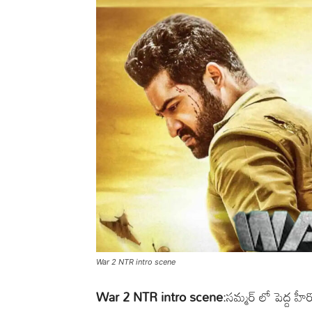
War 2 NTR intro scene
War 2 NTR intro scene
:సమ్మర్ లో పెద్ద హ