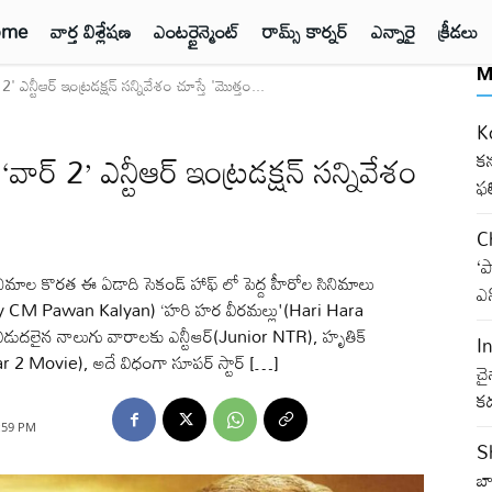
ome
వార్త విశ్లేషణ
ఎంటర్టైన్మెంట్
రామ్స్ కార్నర్
ఎన్నారై
క్రీడలు
M
్టీఆర్ ఇంట్రడక్షన్ సన్నివేశం చూస్తే 'మొత్తం...
K
్ 2’ ఎన్టీఆర్ ఇంట్రడక్షన్ సన్నివేశం
కన
ఫ
C
‘
ిమాల కొరత ఈ ఏడాది సెకండ్ హాఫ్ లో పెద్ద హీరోల సినిమాలు
ఎన
eputy CM Pawan Kalyan) ‘హరి హర వీరమల్లు'(Hari Hara
ిడుదలైన నాలుగు వారాలకు ఎన్టీఆర్(Junior NTR), హృతిక్
I
r 2 Movie), అదే విధంగా సూపర్ స్టార్ […]
చై
క
2:59 PM
S
బా