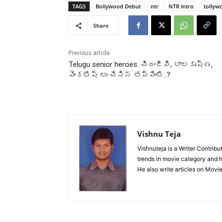
TAGS
Bollywood Debut
ntr
NTR Intro
tollyw
Share
Previous article
Telugu senior heroes: చిరంజీవి, బాలకృష్ణ,
వెంకటేష్ లు చేసిన తప్పేంటి..?
Vishnu Teja
Vishnuteja is a Writer Contrib
trends in movie category and ha
He also write articles on Movi