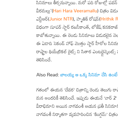
సినిమాలు తీర్చనున్నాయి. మరో పది రోజుల్లో పవన్ 
వీరమల్లు'(
Hari Hara Veeramallu
) చిత్రం వ
ఎన్టీఆర్(
Junior NTR
), హృతిక్ రోషన్(
Hrithik 
విధంగా సూపర్ స్టార్ రజనీకాంత్, లోకేష్ కనకరాజ్ 
కాబోతున్నాయి. ఈ రెండు సినిమాలు విడుదలైన నెల ర
ఈ ఏడాది సెకండ్ హాఫ్ మొత్తం స్టార్ హీరోల సిన
రాష్ట్రాల థియేట్రికల్ రైట్స్ ని సితార ఎంటర్టైన్
తెలిసిందే.
Also Read:
బాలయ్య ఆ ఒక్క సినిమా చేసి ఉంటే ర
గతంలో ఈయన ‘దేవర’ చిత్రాన్ని రెండు తెలుగు రాష్
మన అందరికీ తెలిసిందే. ఇప్పుడు ఈయనే ‘వార్ 2’ 
వీరాభిమాని అయిన నాగవంశీ ఆయన ప్రతీ సినిమాని 
నాగవంశీ నిర్మాతగా వ్యవహరించిన ‘కింగ్డమ్’ చి