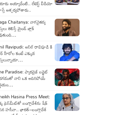
ారు అయ్యాడేంటి.. లేటెస్ట్ వీడియో
స్తే ఆశ్చర్యపోతారు..
aga Chaitanya: నాగచైతన్య
్తులు తెలిస్తే మైండ్ బ్లాక్
వుతుంది…
il Ravipudi: అనిల్ రావిపూడి కి
టార్ హీరోల కంటే ఎక్కువ
స్తులున్నాయా…
e Paradise: ప్యారడైజ్ బడ్జెట్
ెరగడంతో నాని ఒక అదిరిపోయే
ిర్ణయం…
heikh Hasina Press Meet:
్క ప్రెస్‌మీట్‌తో బంగ్లాదేశ్‌ను షేక్‌
సిన హసీనా.. భారత్‌–బంగ్లాదేశ్‌