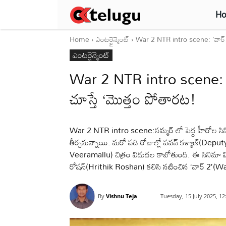
H
Home
ఎంటర్టైన్మెంట్
War 2 NTR intro scene: 'వార్ 2' ఎన
ఎంటర్టైన్మెంట్
War 2 NTR intro scene: ‘వార
చూస్తే ‘మొత్తం పోతారట!
War 2 NTR intro scene:సమ్మర్ లో పెద్ద హీరోల సిన
తీర్చనున్నాయి. మరో పది రోజుల్లో పవన్ కళ్యాణ్(D
Veeramallu) చిత్రం విడుదల కాబోతుంది. ఈ సినిమా వ
రోషన్(Hrithik Roshan) కలిసి నటించిన ‘వార్ 2′(Wa
By
Vishnu Teja
Tuesday, 15 July 2025, 1