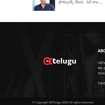
ప్రొడ్యూసర్స్ చేసింది : దిల్ రాజు…
AB
OkTe
We p
stra
Cont
© Copyright OkTelugu 2026 All rights reserved.