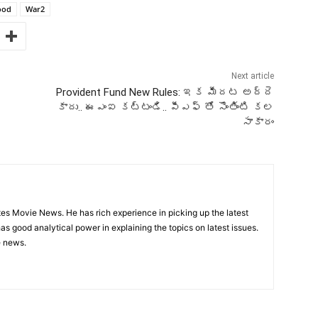
ood
War2
Next article
Provident Fund New Rules: ఇక మీదట అద్దె
కాదు.. ఈఎంఐ కట్టండి.. పీఎఫ్ తో సొంతింటి కల
సాకారం
utes Movie News. He has rich experience in picking up the latest
s good analytical power in explaining the topics on latest issues.
e news.